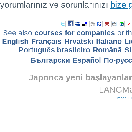
yorumlarınız ve sorunlarınızı
bize 
See also
courses for companies
or th
English
Français
Hrvatski
Italiano
Li
Português brasileiro
Română
Sl
Български
Еspañol
По-рус
Japonca yeni başlayanlar 
LANGMast
İrtibat
-
Li