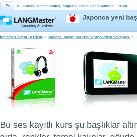
Ev
e-Learning for companies, language schools and partners
İrtibat
Japonca yeni başl
İnternette Ücretsiz Dil Eğitimi
Japonca - kurslar, sözlükler ve diğer eğitim materyalleri
Bu ses kayıtlı kurs şu başlıklar altın