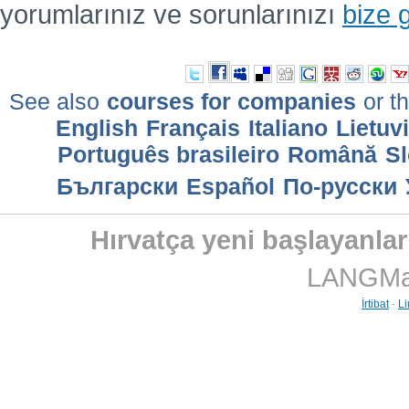
yorumlarınız ve sorunlarınızı
bize 
See also
courses for companies
or th
English
Français
Italiano
Lietuv
Português brasileiro
Română
Sl
Български
Еspañol
По-русски
Hırvatça yeni başlayanlar 
LANGMast
İrtibat
-
Li