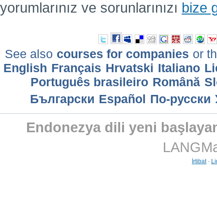
yorumlarınız ve sorunlarınızı
bize 
See also
courses for companies
or th
English
Français
Hrvatski
Italiano
Li
Português brasileiro
Română
Sl
Български
Еspañol
По-русски
Endonezya dili yeni başlayanl
LANGMast
İrtibat
-
Li