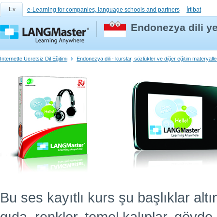
Ev
e-Learning for companies, language schools and partners
İrtibat
Endonezya dili ye
İnternette Ücretsiz Dil Eğitimi
Endonezya dili - kurslar, sözlükler ve diğer eğitim materyalle
Bu ses kayıtlı kurs şu başlıklar altın