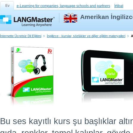
Ev
e-Learning for companies, language schools and partners
İrtibat
Amerikan İngilizc
İnternette Ücretsiz Dil Eğitimi
İngilizce - kurslar, sözlükler ve diğer eğitim materyalleri
A
Bu ses kayıtlı kurs şu başlıklar altın