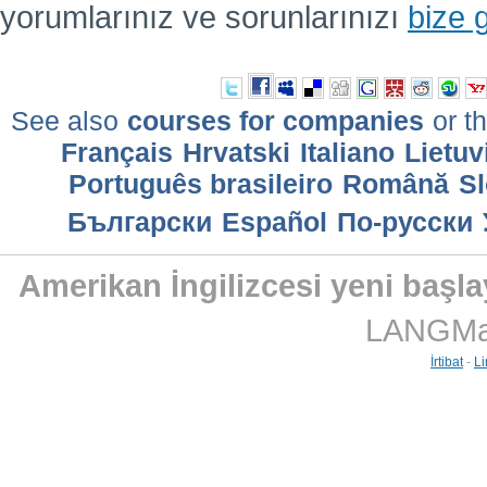
yorumlarınız ve sorunlarınızı
bize 
See also
courses for companies
or th
Français
Hrvatski
Italiano
Lietuv
Português brasileiro
Română
Sl
Български
Еspañol
По-русски
Amerikan İngilizcesi yeni başlay
LANGMast
İrtibat
-
Li