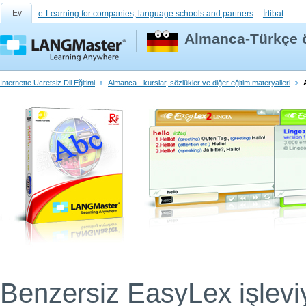
Ev
e-Learning for companies, language schools and partners
İrtibat
Almanca-Türkçe 
İnternette Ücretsiz Dil Eğitimi
Almanca - kurslar, sözlükler ve diğer eğitim materyalleri
Benzersiz EasyLex işleviyl