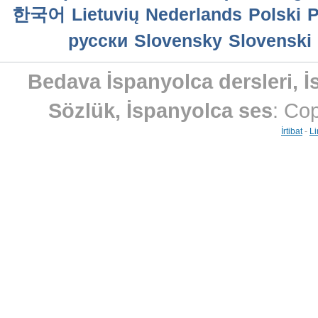
한국어
Lietuvių
Nederlands
Polski
P
русски
Slovensky
Slovenski
Bedava İspanyolca dersleri, 
Sözlük, İspanyolca ses
: Co
İrtibat
-
Li