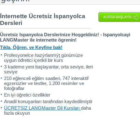
İnternette Ücretsiz İspanyolca
KURSA BAŞLAYIN
Dersleri
Ücretsiz Ispanyolca Derslerinize Hoşgeldiniz! - Ispanyolcayi
LANGMaster ile internette ögrenin!
Tıkla, Öğren, ve Keyfine bak!
Profesyonelce hazýrlanmýţ günümüze
uygun öđretici içerikli bir kurs
3 kademe yeni başlayanlar, orta seviye, ileri
seviye
210 eğlenceli eğitim saatleri, 747 interaktif
egzersizler ve testler, 1.200 resimler ve
fotoğraflar
En iyi öğretici özellikler
Anadil konuşanları tarafından kaydedilmiştir
ÜCRETSİZ LANGMaster Dil Kursları
daha
fazla okuyun