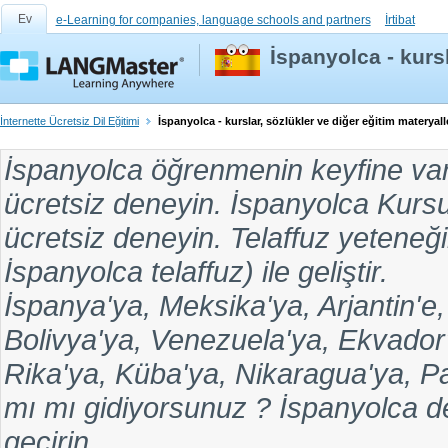
Ev
e-Learning for companies, language schools and partners
İrtibat
İspanyolca - kursl
İnternette Ücretsiz Dil Eğitimi
İspanyolca - kurslar, sözlükler ve diğer eğitim materyall
İspanyolca öğrenmenin
keyfine va
ücretsiz
deneyin.
İspanyolca Kurs
ücretsiz deneyin. Telaffuz yeteneği
İspanyolca telaffuz
) ile geliştir.
İspanya'ya, Meksika'ya, Arjantin'e,
Bolivya'ya, Venezuela'ya, Ekvador
Rika'ya, Küba'ya, Nikaragua'ya, 
mı
mı gidiyorsunuz ? İspanyolca ders
geçirin.