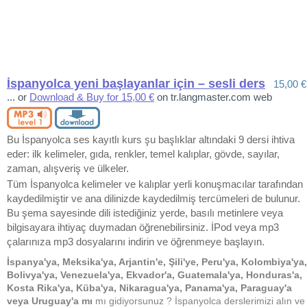
İspanyolca yeni başlayanlar için – sesli ders
15,00 €
... or
Download & Buy for 15,00 €
on tr.langmaster.com web
Bu İspanyolca ses kayıtlı kurs şu başlıklar altındaki 9 dersi ihtiva
eder: ilk kelimeler, gıda, renkler, temel kalıplar, gövde, sayılar,
zaman, alışveriş ve ülkeler.
Tüm İspanyolca kelimeler ve kalıplar yerli konuşmacılar tarafından
kaydedilmiştir ve ana dilinizde kaydedilmiş tercümeleri de bulunur.
Bu şema sayesinde dili istediğiniz yerde, basılı metinlere veya
bilgisayara ihtiyaç duymadan öğrenebilirsiniz. İPod veya mp3
çalarınıza mp3 dosyalarını indirin ve öğrenmeye başlayın.
İspanya'ya, Meksika'ya, Arjantin'e, Şili'ye, Peru'ya, Kolombiya'ya,
Bolivya'ya, Venezuela'ya, Ekvador'a, Guatemala'ya, Honduras'a,
Kosta Rika'ya, Küba'ya, Nikaragua'ya, Panama'ya, Paraguay'a
veya Uruguay'a mı
mı gidiyorsunuz ? İspanyolca derslerimizi alın ve