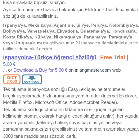
kısa sınavlarla bilginizi sınayın.
Ayrıca tercümelere hızlaca bakmak için Elektronik hızlı İspanyolca
sözlüğü de kullanabilirsiniz.
İspanya'ya, Meksika'ya, Arjantin'e, Şili'ye, Peru'ya, Kolombiya'ya,
Bolivya'ya, Venezuela'ya, Ekvador'a, Guatemala'ya, Honduras'a,
Kosta Rika'ya, Küba'ya, Nikaragua'ya, Panama'ya, Paraguay'a
veya Uruguay'a mı
mı gidiyorsunuz ? İspanyolca derslerimizi alın ve
tatilinizi daha aktif geçirin.
İspanyolca-Türkçe öğrenci sözlüğü
Free Trial
|
5,00 €
... or
Download & Buy for 5,00 €
on tr.langmaster.com web
Tek tıklama İspanyolca sözlüğü EasyLex işlevine tercümeleri
birçok uygulamada hızlı aramasına yardım eder (Internet Explorer,
Mozilla Firefox, Microsoft Office, Adobe Acrobat Reader).
Tek tıklama sözlüğü otomatik dil tanıma özelliği içerir (girilen
kelimenin otomatik olarak hangi dileden olduğunu anlar), her yapıda
arama yapabilir (kelimeyi haline, sayısına, cinsiyetine veya
zamanına bakmaksızın girebilirsiniz) ve tam metin aramaları yapar.
3000 tane madde başı sözcük içerir.