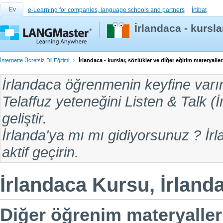
Ev
e-Learning for companies, language schools and partners
İrtibat
İrlandaca - kursla
İnternette Ücretsiz Dil Eğitimi
İrlandaca - kurslar, sözlükler ve diğer eğitim materyaller
İrlandaca öğrenmenin
keyfine varı
Telaffuz yeteneğini Listen & Talk (
İ
geliştir.
İrlanda'ya mı
mı gidiyorsunuz ? İrla
aktif geçirin.
İrlandaca Kursu, İrlanda
Diğer öğrenim materyalleri