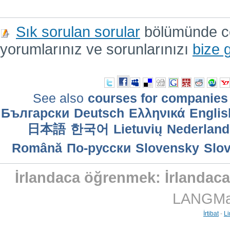
Sık sorulan sorular
bölümünde cev
yorumlarınız ve sorunlarınızı
bize 
See also
courses for companies
Български
Deutsch
Ελληνικά
Englis
日本語
한국어
Lietuvių
Nederland
Română
По-русски
Slovensky
Slo
İrlandaca öğrenmek: İrlandaca
LANGMast
İrtibat
-
Li