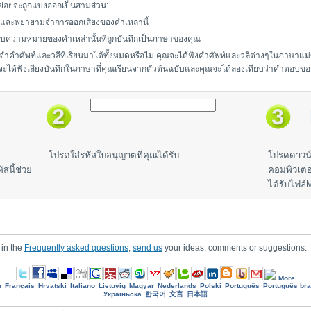
่อยจะถูกแบ่งออกเป็นสามส่วน:
และพยายามจำการออกเสียงของคำเหล่านี้
กับความหมายของคำเหล่านั้นที่ถูกบันทึกเป็นภาษาของคุณ
ำศัพท์และวลีที่เรียนมาได้ทั้งหมดหรือไม่ คุณจะได้ฟังคำศัพท์และวลีต่างๆในภาษาแม่
ณจะได้ฟังเสียงบันทึกในภาษาที่คุณเรียนจากตัวต้นฉบับและคุณจะได้ลองเทียบว่าคำตอบของ
โปรดใส่รหัสใบอนุญาตที่คุณได้รับ
โปรดดาวน์
สนี้ช่วย
คอมพิวเตอ
ได้รับไฟล
 in the
Frequently asked questions
,
send us
your ideas, comments or suggestions.
More
h
Français
Hrvatski
Italiano
Lietuvių
Magyar
Nederlands
Polski
Português
Português bra
Україньска
한국어
文言
日本語