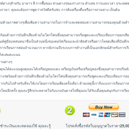
ท์ต่างๆสำหรับ อาหาร สี การซื้อของ ส่วนต่างๆของร่างกาย ตัวเลข การบอกเวลา ประเทศ
ุกภาษา: คุณจะต้องการพูดว่าสวัสดีครับ/ค่ะ การสั่งเครื่องดื่มหรือการถามทาง เป็นต้น
ใหม่ด้วยภาพต่างๆเพื่อเพิ่มความสามารถในการจำและทดสอบความสามารถของคุณด้วยค
้อมด้วยการบันทึกเสียงด้วยไมโครโฟนซึ่งคุณสามารถเริ่มพูดและเปรียบเทียบการออกเส
ท์คู่มือบทสนทนาซึ่งเป็นส่วนหนึ่งของคอร์สเรียนและนำติดตัวหรือดาวโหลดเสียงที่บันทึ
ะสื่อการเรียนการสอนจำนวนมาก หากยังรวมถึงระบบการทำงานที่เป็นเอกลักษณ์สำหรับการเร
จะได้สะสมคะแนน
านต่างๆ
ุณได้คะแนนสูงคุณจะได้เหรียญทองแดง เหรียญเงินหรือเหรียญทองซึ่งคุณสามารถปรินท
างๆพร้อมด้วยการบันทึกเสียงด้วยไมโครโฟนซึ่งคุณสามารถเริ่มพูดและเปรียบเทียบการ
่ยากเกินไปสำหรับที่จะให้เก่งโดยการเรียนเพียงครั้งเดียว ด้วยเหตุนี้เราจึงแบ่งการเรียนก
ดใหม่อีกครั้ง คุณจะรู้สึกประหลาดใจกับแรงบันดาลใจที่คุณจะได้รับเมื่อคุณสนุกกับการเร
ชำระเงินและทดลองใช้ คุณจะรู้
โปรดสั่งซื้อรหัสใบอนุญาตในราคา
29,00