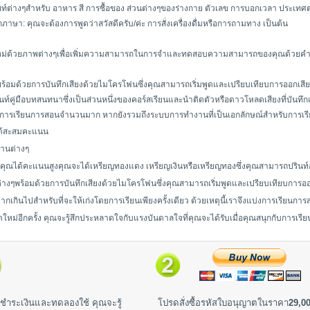
ท์ต่างๆสำหรับ อาหาร สี การซื้อของ ส่วนต่างๆของร่างกาย ตัวเลข การบอกเวลา ประเทศ
ุกภาษา: คุณจะต้องการพูดว่าสวัสดีครับ/ค่ะ การสั่งเครื่องดื่มหรือการถามทาง เป็นต้น
ใหม่ด้วยภาพต่างๆเพื่อเพิ่มความสามารถในการจำและทดสอบความสามารถของคุณด้วยค
้อมด้วยการบันทึกเสียงด้วยไมโครโฟนซึ่งคุณสามารถเริ่มพูดและเปรียบเทียบการออกเส
ท์คู่มือบทสนทนาซึ่งเป็นส่วนหนึ่งของคอร์สเรียนและนำติดตัวหรือดาวโหลดเสียงที่บันทึ
ะสื่อการเรียนการสอนจำนวนมาก หากยังรวมถึงระบบการทำงานที่เป็นเอกลักษณ์สำหรับการเร
จะได้สะสมคะแนน
านต่างๆ
ุณได้คะแนนสูงคุณจะได้เหรียญทองแดง เหรียญเงินหรือเหรียญทองซึ่งคุณสามารถปรินท
างๆพร้อมด้วยการบันทึกเสียงด้วยไมโครโฟนซึ่งคุณสามารถเริ่มพูดและเปรียบเทียบการ
่ยากเกินไปสำหรับที่จะให้เก่งโดยการเรียนเพียงครั้งเดียว ด้วยเหตุนี้เราจึงแบ่งการเรียนก
ดใหม่อีกครั้ง คุณจะรู้สึกประหลาดใจกับแรงบันดาลใจที่คุณจะได้รับเมื่อคุณสนุกกับการเร
ชำระเงินและทดลองใช้ คุณจะรู้
โปรดสั่งซื้อรหัสใบอนุญาตในราคา
29,00