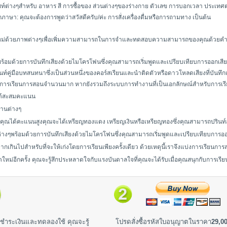
ท์ต่างๆสำหรับ อาหาร สี การซื้อของ ส่วนต่างๆของร่างกาย ตัวเลข การบอกเวลา ประเทศ
ุกภาษา: คุณจะต้องการพูดว่าสวัสดีครับ/ค่ะ การสั่งเครื่องดื่มหรือการถามทาง เป็นต้น
ใหม่ด้วยภาพต่างๆเพื่อเพิ่มความสามารถในการจำและทดสอบความสามารถของคุณด้วยค
้อมด้วยการบันทึกเสียงด้วยไมโครโฟนซึ่งคุณสามารถเริ่มพูดและเปรียบเทียบการออกเส
ท์คู่มือบทสนทนาซึ่งเป็นส่วนหนึ่งของคอร์สเรียนและนำติดตัวหรือดาวโหลดเสียงที่บันทึ
ะสื่อการเรียนการสอนจำนวนมาก หากยังรวมถึงระบบการทำงานที่เป็นเอกลักษณ์สำหรับการเร
จะได้สะสมคะแนน
านต่างๆ
ุณได้คะแนนสูงคุณจะได้เหรียญทองแดง เหรียญเงินหรือเหรียญทองซึ่งคุณสามารถปรินท
างๆพร้อมด้วยการบันทึกเสียงด้วยไมโครโฟนซึ่งคุณสามารถเริ่มพูดและเปรียบเทียบการ
่ยากเกินไปสำหรับที่จะให้เก่งโดยการเรียนเพียงครั้งเดียว ด้วยเหตุนี้เราจึงแบ่งการเรียนก
ดใหม่อีกครั้ง คุณจะรู้สึกประหลาดใจกับแรงบันดาลใจที่คุณจะได้รับเมื่อคุณสนุกกับการเร
ชำระเงินและทดลองใช้ คุณจะรู้
โปรดสั่งซื้อรหัสใบอนุญาตในราคา
29,00