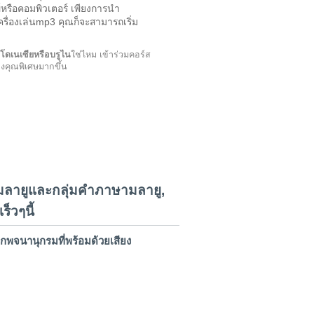
มพ์หรือคอมพิวเตอร์ เพียงการนำ
รื่องเล่นmp3 คุณก็จะสามารถเริ่ม
โดเนเซียหรือบรูไน
ใช่ไหม เข้าร่วมคอร์ส
องคุณพิเศษมากขึ้น
ลายูและกลุ่มคำภาษามลายู,
็วๆนี้
กพจนานุกรมที่พร้อมด้วยเสียง