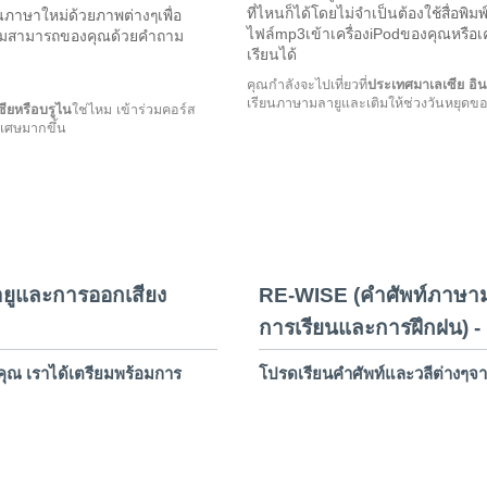
ที่ไหนก็ได้โดยไม่จำเป็นต้องใช้สื่อพิ
ภาษาใหม่ด้วยภาพต่างๆเพื่อ
ไฟล์mp3เข้าเครื่องiPodของคุณหรือเค
มสามารถของคุณด้วยคำถาม
เรียนได้
คุณกำลังจะไปเที่ยวที่
ประเทศมาเลเซีย อิน
เรียนภาษามลายูและเติมให้ช่วงวันหยุดข
ียหรือบรูไน
ใช่ไหม เข้าร่วมคอร์ส
ิเศษมากขึ้น
ายูและการออกเสียง
RE-WISE (คำศัพท์ภาษาม
การเรียนและการฝึกฝน) - เร
ณ เราได้เตรียมพร้อมการ
โปรดเรียนคำศัพท์และวลีต่างๆจา