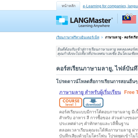
หน้าหลัก
e-Learning for companies, langu
เรียนภาษาฟรีทางอินเตอร์เน็ท
ภาษามลายู - คอร์สเรี
ยินดีต้อนรับเข้าสู่
การเรียนภาษามลายู
ทดลอง
คอร์ส
คุณกำลังจะไปเที่ยวที่
ประเทศมาเลเซีย อินโดเนเซียห
คอร์สเรียนภาษามลายู, ไฟล์บันทึ
โปรดดาวน์โหลดสื่อการเรียนการสอนอื่นๆ
ภาษามลายู สำหรับผู้เริ่มเรียน
Free T
คอร์สเรียนแบบมีการโต้ตอบภาษามลายู มีเน
สำหรับ อาหาร สี การซื้อของ ส่วนต่างๆขอ
ประเทศต่างๆ คำทักทายและวลีพื้นฐาน
ตลอดเวลาเรียนคุณจะได้ฟังภาษามลายู ผ่า
บันทึกเสียงด้วยไมโครโฟน โปรดพูดเข้าไ