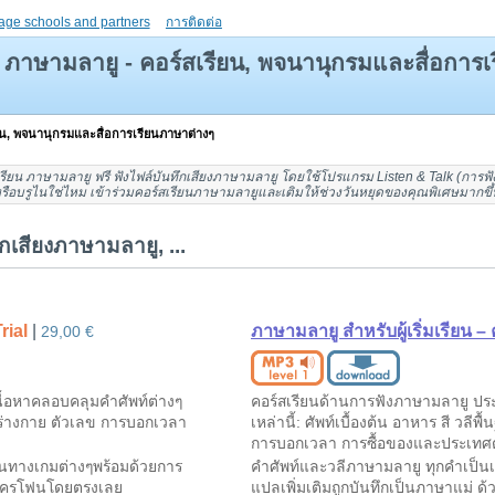
age schools and partners
การติดต่อ
ภาษามลายู - คอร์สเรียน, พจนานุกรมและสื่อการ
ยน, พจนานุกรมและสื่อการเรียนภาษาต่างๆ
เรียน ภาษามลายู
ฟรี ฟัง
ไฟล์บันทึกเสียงภาษามลายู
โดยใช้โปรแกรม Listen & Talk (
การฟั
รือบรูไน
ใช่ไหม เข้าร่วมคอร์สเรียนภาษามลายูและเติมให้ช่วงวันหยุดของคุณพิเศษมากขึ้
กเสียงภาษามลายู, ...
rial
|
ภาษามลายู สำหรับผู้เริ่มเรียน 
29,00 €
ื้อหาคลอบคลุมคำศัพท์ต่างๆ
คอร์สเรียนด้านการฟังภาษามลายู ประ
งร่างกาย ตัวเลข การบอกเวลา
เหล่านี้: ศัพท์เบื้องต้น อาหาร สี วลี
การบอกเวลา การซื้อของและประเทศต
นทางเกมต่างๆพร้อมด้วยการ
คำศัพท์และวลีภาษามลายู ทุกคำเป็น
มโครโฟนโดยตรงเลย
แปลเพิ่มเติมถูกบันทึกเป็นภาษาแม่ 