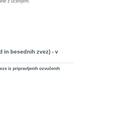
nete z učenjem.
 in besednih zvez) - v
eze iz pripravljenih ozvučenih