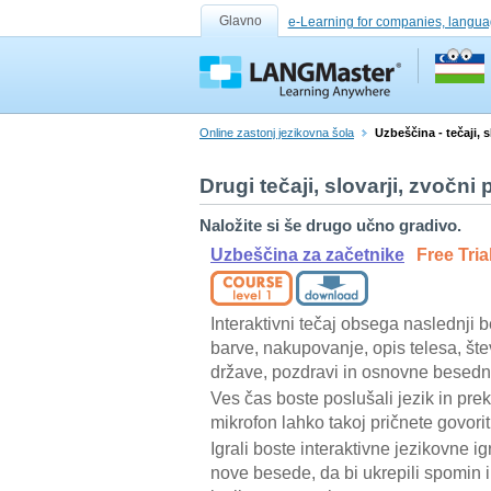
Glavno
e-Learning for companies, langua
Online zastonj jezikovna šola
Uzbeščina - tečaji, 
Drugi tečaji, slovarji, zvočn
Naložite si še drugo učno gradivo.
Uzbeščina za začetnike
Free Tria
Interaktivni tečaj obsega naslednji 
barve, nakupovanje, opis telesa, šte
države, pozdravi in osnovne besedn
Ves čas boste poslušali jezik in pr
mikrofon lahko takoj pričnete govorit
Igrali boste interaktivne jezikovne igr
nove besede, da bi ukrepili spomin i