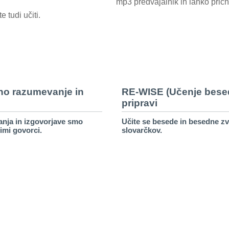
mp3 predvajalnik in lahko prič
e tudi učiti.
šno razumevanje in
RE-WISE (Učenje besed
pripravi
anja in izgovorjave smo
Učite se besede in besedne zv
imi govorci.
slovarčkov.