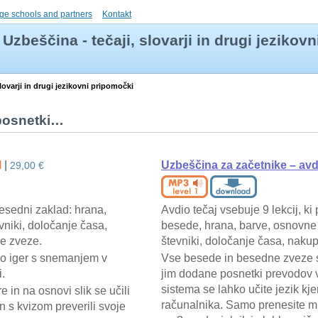
ge schools and partners
Kontakt
Uzbeščina - tečaji, slovarji in drugi jezikov
slovarji in drugi jezikovni pripomočki
i posnetki…
l
|
Uzbeščina za začetnike – avd
29,00 €
besedni zaklad: hrana,
Avdio tečaj vsebuje 9 lekcij, ki
vniki, določanje časa,
besede, hrana, barve, osnovne
e zveze.
števniki, določanje časa, naku
eko iger s snemanjem v
Vse besede in besedne zveze so
i.
jim dodane posnetki prevodov v
sistema se lahko učite jezik kje
e in na osnovi slik se učili
računalnika. Samo prenesite mp
n s kvizom preverili svoje