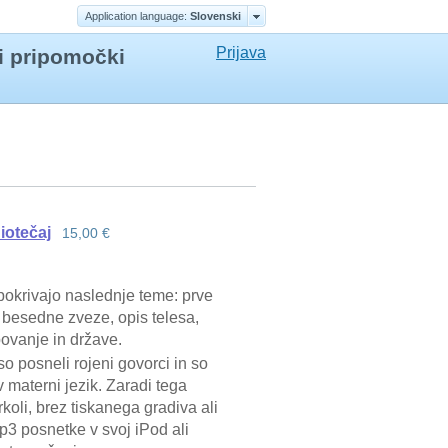
Application language:
Slovenski
Prijava
ni pripomočki
iotečaj
15,00 €
 pokrivajo naslednje teme: prve
 besedne zveze, opis telesa,
povanje in države.
 posneli rojeni govorci in so
 materni jezik. Zaradi tega
rkoli, brez tiskanega gradiva ali
3 posnetke v svoj iPod ali