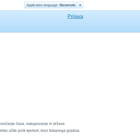
Application language:
Slovenski
Prijava
 določanje časa, nakupovanje in države.
ko učite jezik kjerkoli, brez tiskanega gradiva