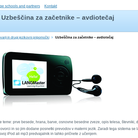
ge schools and partners
Kontakt
Uzbeščina za začetnike – avdiotečaj
varji in drugi jezikovni pripomočki
Uzbeščina za začetnike – avdiotečaj
dnje teme: prve besede, hrana, barve, osnovne besedne zveze, opis telesa, števniki,
orci in so jim dodane posnetki prevodov v materni jezik. Zaradi tega sistema se lah
voj iPod ali mp3 predvajalnik in lahko pričnete z učenjem.