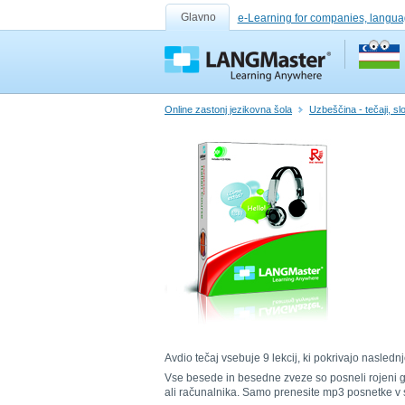
Glavno
e-Learning for companies, langua
Online zastonj jezikovna šola
Uzbeščina - tečaji, slo
Avdio tečaj vsebuje 9 lekcij, ki pokrivajo nasle
Vse besede in besedne zveze so posneli rojeni gov
ali računalnika. Samo prenesite mp3 posnetke v s