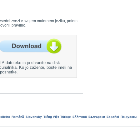
i besedni zvezi v svojem maternem jeziku, potem
ovorili pravilno.
ZIP datoteko in jo shranite na disk
čunalnika. Ko jo zažente, boste imeli na
 posnetke.
sileiro
Română
Slovensky
Tiếng Việt
Türkçe
Ελληνικά
Български
Еspañol
По-русски