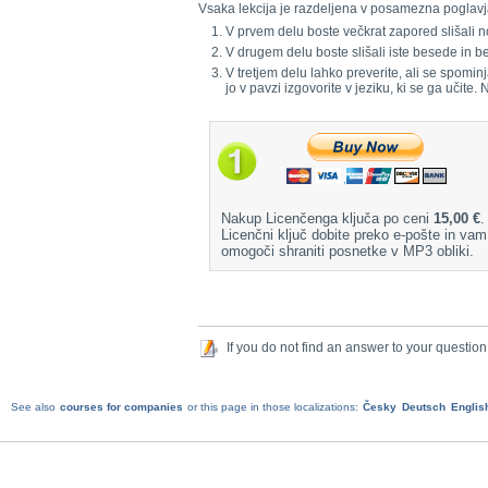
Vsaka lekcija je razdeljena v posamezna poglavj
V prvem delu boste večkrat zapored slišali n
V drugem delu boste slišali iste besede in
V tretjem delu lahko preverite, ali se spomin
jo v pavzi izgovorite v jeziku, ki se ga učite.
Nakup Licenčenga ključa po ceni
15,00 €
.
Licenčni ključ dobite preko e-pošte in vam
omogoči shraniti posnetke v MP3 obliki.
If you do not find an answer to your question
See also
courses for companies
or this page in those localizations:
Česky
Deutsch
Englis