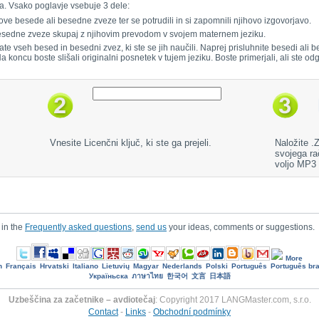
a. Vsako poglavje vsebuje 3 dele:
ove besede ali besedne zveze ter se potrudili in si zapomnili njihovo izgovorjavo.
 besedne zveze skupaj z njihovim prevodom v svojem maternem jeziku.
jate vseh besed in besedni zvez, ki ste se jih naučili. Naprej prisluhnite besedi al
 Na koncu boste slišali originalni posnetek v tujem jeziku. Boste primerjali, ali ste odg
Vnesite Licenčni ključ, ki ste ga prejeli.
Naložite .
svojega ra
voljo MP3
 in the
Frequently asked questions
,
send us
your ideas, comments or suggestions.
More
h
Français
Hrvatski
Italiano
Lietuvių
Magyar
Nederlands
Polski
Português
Português bra
Україньска
ภาษาไทย
한국어
文言
日本語
Uzbeščina za začetnike – avdiotečaj
: Copyright 2017 LANGMaster.com, s.r.o.
Contact
-
Links
-
Obchodní podmínky