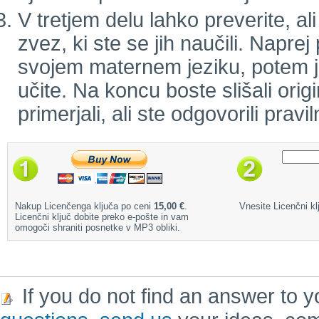
V tretjem delu lahko preverite, a
zvez, ki ste se jih naučili. Naprej
svojem maternem jeziku, potem jo 
učite. Na koncu boste slišali orig
primerjali, ali ste odgovorili pravil
Nakup Licenčenga ključa po ceni
15,00 €
.
Vnesite Licenčni klj
Licenčni ključ dobite preko e-pošte in vam
omogoči shraniti posnetke v MP3 obliki.
If you do not find an answer to y