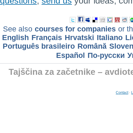
questions
,
send us
your ideas, co
See also
courses for companies
or th
English
Français
Hrvatski
Italiano
Li
Português brasileiro
Română
Slove
Еspañol
По-русски
У
Tajščina za začetnike – avdiot
Contact
-
L