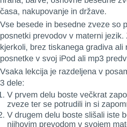
hrana, barve, osnovne besedne zvez
časa, nakupovanje in države.
Vse besede in besedne zveze so pos
posnetki prevodov v materni jezik. 
kjerkoli, brez tiskanega gradiva a
posnetke v svoj iPod ali mp3 predva
Vsaka lekcija je razdeljena v pos
3 dele:
V prvem delu boste večkrat zapor
zveze ter se potrudili in si zapom
V drugem delu boste slišali iste
njihovim prevodom v svojem mat