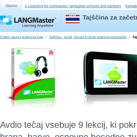
Glavno
e-Learning for companies, language schools and partners
Kontak
Tajščina za začet
Online zastonj jezikovna šola
Tajščina - tečaji, slovarji in drugi jezikovni pripomočki
Ta
Avdio tečaj vsebuje 9 lekcij, ki po