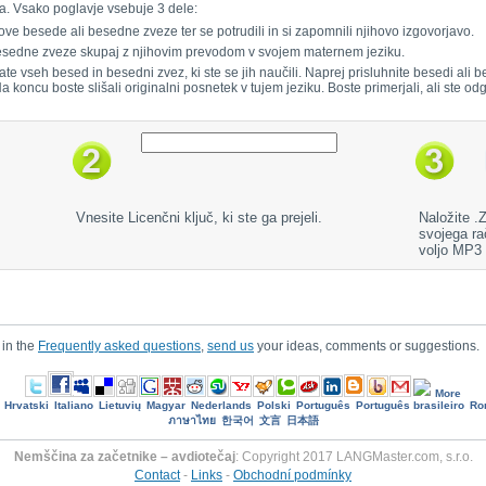
a. Vsako poglavje vsebuje 3 dele:
ove besede ali besedne zveze ter se potrudili in si zapomnili njihovo izgovorjavo.
 besedne zveze skupaj z njihovim prevodom v svojem maternem jeziku.
jate vseh besed in besedni zvez, ki ste se jih naučili. Naprej prisluhnite besedi al
 Na koncu boste slišali originalni posnetek v tujem jeziku. Boste primerjali, ali ste odg
Vnesite Licenčni ključ, ki ste ga prejeli.
Naložite .
svojega ra
voljo MP3
 in the
Frequently asked questions
,
send us
your ideas, comments or suggestions.
More
Hrvatski
Italiano
Lietuvių
Magyar
Nederlands
Polski
Português
Português brasileiro
Ro
ภาษาไทย
한국어
文言
日本語
Nemščina za začetnike – avdiotečaj
: Copyright 2017 LANGMaster.com, s.r.o.
Contact
-
Links
-
Obchodní podmínky