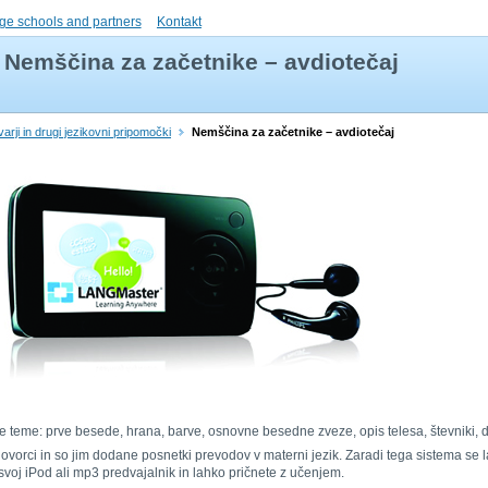
ge schools and partners
Kontakt
Nemščina za začetnike – avdiotečaj
varji in drugi jezikovni pripomočki
Nemščina za začetnike – avdiotečaj
dnje teme: prve besede, hrana, barve, osnovne besedne zveze, opis telesa, števniki,
orci in so jim dodane posnetki prevodov v materni jezik. Zaradi tega sistema se lah
voj iPod ali mp3 predvajalnik in lahko pričnete z učenjem.