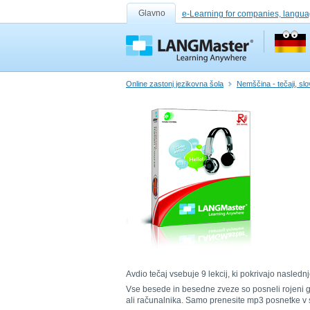
Glavno
e-Learning for companies, langua
Online zastonj jezikovna šola
Nemščina - tečaji, slo
Avdio tečaj vsebuje 9 lekcij, ki pokrivajo nasle
Vse besede in besedne zveze so posneli rojeni gov
ali računalnika. Samo prenesite mp3 posnetke v s