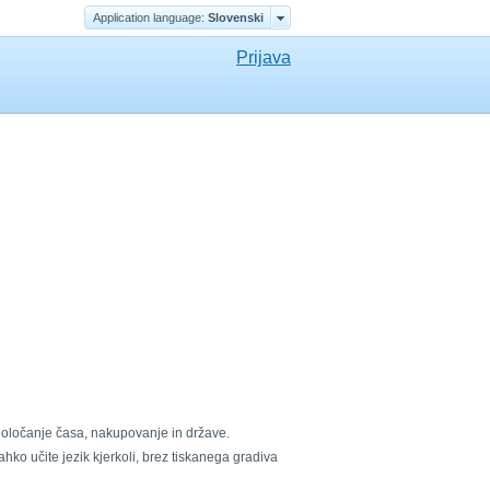
Application language:
Slovenski
Prijava
 določanje časa, nakupovanje in države.
ko učite jezik kjerkoli, brez tiskanega gradiva