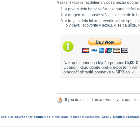
Vsaka lekcija je razdeljena v posamezna poglavj
V prvem delu boste večkrat zapored slišali n
V drugem delu boste slišali iste besede in
V tretjem delu lahko preverite, ali se spomin
jo v pavzi izgovorite v jeziku, ki se ga učite.
Nakup Licenčenga ključa po ceni
15,00 €
.
Licenčni ključ dobite preko e-pošte in vam
omogoči shraniti posnetke v MP3 obliki.
If you do not find an answer to your question
See also
courses for companies
or this page in those localizations:
Česky
English
Français