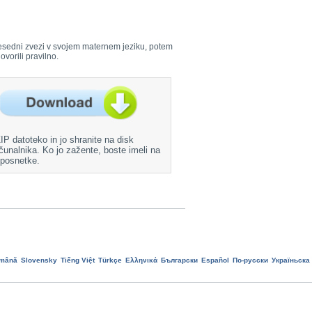
i besedni zvezi v svojem maternem jeziku, potem
ovorili pravilno.
ZIP datoteko in jo shranite na disk
čunalnika. Ko jo zažente, boste imeli na
 posnetke.
mână
Slovensky
Tiếng Việt
Türkçe
Ελληνικά
Български
Еspañol
По-русски
Україньска