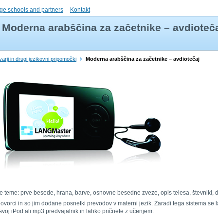
ge schools and partners
Kontakt
Moderna arabščina za začetnike – avdioteč
varji in drugi jezikovni pripomočki
Moderna arabščina za začetnike – avdiotečaj
dnje teme: prve besede, hrana, barve, osnovne besedne zveze, opis telesa, števniki,
orci in so jim dodane posnetki prevodov v materni jezik. Zaradi tega sistema se lah
voj iPod ali mp3 predvajalnik in lahko pričnete z učenjem.