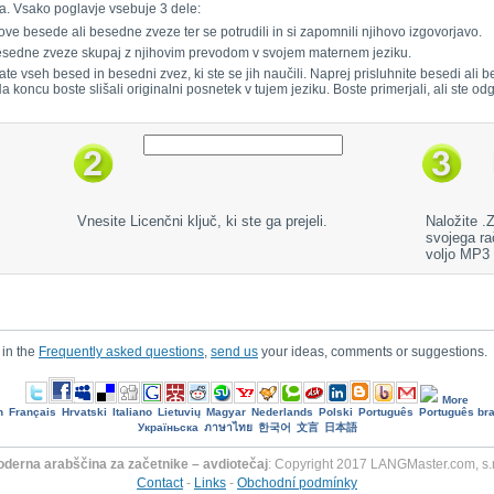
a. Vsako poglavje vsebuje 3 dele:
ove besede ali besedne zveze ter se potrudili in si zapomnili njihovo izgovorjavo.
 besedne zveze skupaj z njihovim prevodom v svojem maternem jeziku.
jate vseh besed in besedni zvez, ki ste se jih naučili. Naprej prisluhnite besedi al
 Na koncu boste slišali originalni posnetek v tujem jeziku. Boste primerjali, ali ste odg
Vnesite Licenčni ključ, ki ste ga prejeli.
Naložite .
svojega ra
voljo MP3
 in the
Frequently asked questions
,
send us
your ideas, comments or suggestions.
More
h
Français
Hrvatski
Italiano
Lietuvių
Magyar
Nederlands
Polski
Português
Português bra
Україньска
ภาษาไทย
한국어
文言
日本語
derna arabščina za začetnike – avdiotečaj
: Copyright 2017 LANGMaster.com, s.r
Contact
-
Links
-
Obchodní podmínky