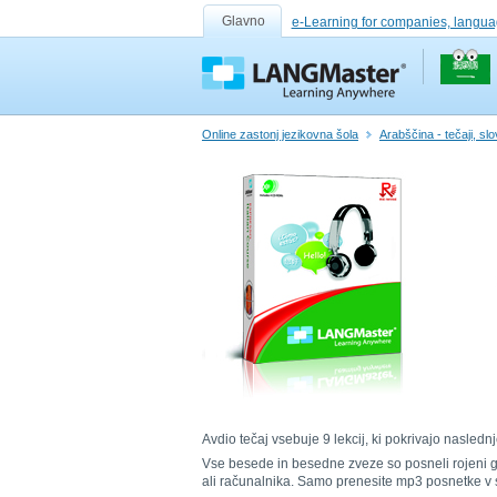
Glavno
e-Learning for companies, langua
Online zastonj jezikovna šola
Arabščina - tečaji, slo
Avdio tečaj vsebuje 9 lekcij, ki pokrivajo nasle
Vse besede in besedne zveze so posneli rojeni gov
ali računalnika. Samo prenesite mp3 posnetke v s