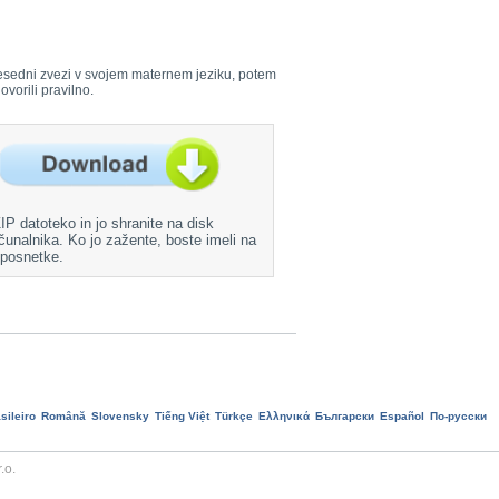
i besedni zvezi v svojem maternem jeziku, potem
ovorili pravilno.
ZIP datoteko in jo shranite na disk
čunalnika. Ko jo zažente, boste imeli na
 posnetke.
sileiro
Română
Slovensky
Tiếng Việt
Türkçe
Ελληνικά
Български
Еspañol
По-русски
.o.