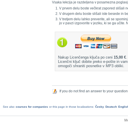
Vsaka lekcija je razdeljena v posamezna poglavj
V prvem delu boste večkrat zapored slišali n
V drugem delu boste slišali iste besede in
V tretjem delu lahko preverite, ali se spomin
jo v pavzi izgovorite v jeziku, ki se ga učite.
Nakup Licenčenga ključa po ceni
15,00 €
.
Licenčni ključ dobite preko e-pošte in vam
omogoči shraniti posnetke v MP3 obliki.
If you do not find an answer to your question
See also
courses for companies
or this page in those localizations:
Česky
Deutsch
Englis
Mo