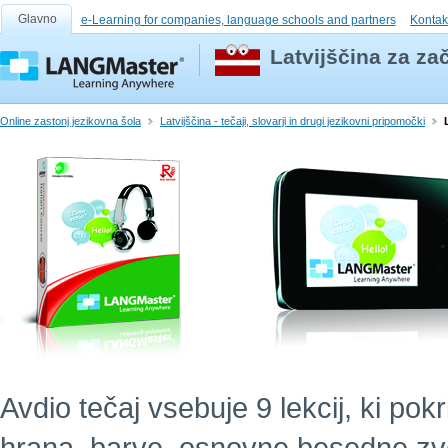
Glavno
e-Learning for companies, language schools and partners
Kontak
Latvijščina za za
Online zastonj jezikovna šola
Latvijščina - tečaji, slovarji in drugi jezikovni pripomočki
Avdio tečaj vsebuje 9 lekcij, ki po