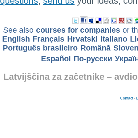
questions
,
send us
your ideas, co
See also
courses for companies
or th
English
Français
Hrvatski
Italiano
Li
Português brasileiro
Română
Slove
Еspañol
По-русски
Украї
Latvijščina za začetnike – avdio
Contact
-
L