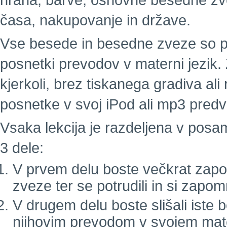
hrana, barve, osnovne besedne zvez
časa, nakupovanje in države.
Vse besede in besedne zveze so pos
posnetki prevodov v materni jezik. 
kjerkoli, brez tiskanega gradiva a
posnetke v svoj iPod ali mp3 predva
Vsaka lekcija je razdeljena v pos
3 dele:
V prvem delu boste večkrat zapor
zveze ter se potrudili in si zapom
V drugem delu boste slišali iste
njihovim prevodom v svojem mat