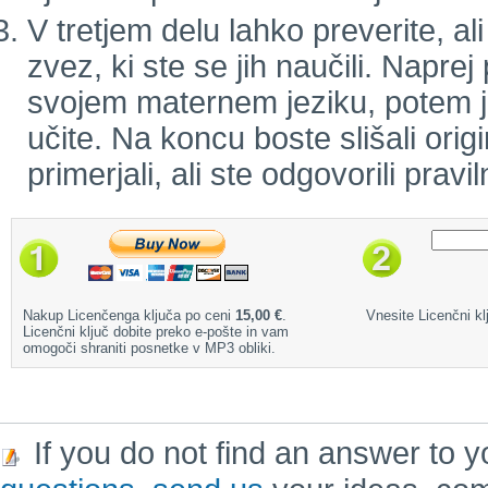
V tretjem delu lahko preverite, a
zvez, ki ste se jih naučili. Naprej
svojem maternem jeziku, potem jo 
učite. Na koncu boste slišali orig
primerjali, ali ste odgovorili pravil
Nakup Licenčenga ključa po ceni
15,00 €
.
Vnesite Licenčni klj
Licenčni ključ dobite preko e-pošte in vam
omogoči shraniti posnetke v MP3 obliki.
If you do not find an answer to y