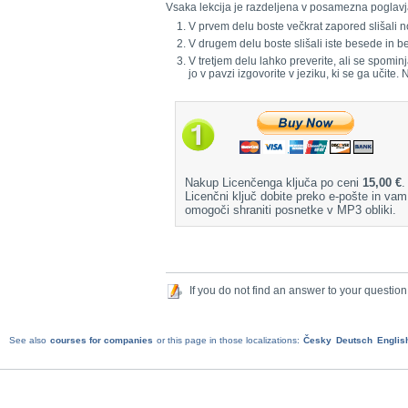
Vsaka lekcija je razdeljena v posamezna poglavj
V prvem delu boste večkrat zapored slišali n
V drugem delu boste slišali iste besede in
V tretjem delu lahko preverite, ali se spomin
jo v pavzi izgovorite v jeziku, ki se ga učite.
Nakup Licenčenga ključa po ceni
15,00 €
.
Licenčni ključ dobite preko e-pošte in vam
omogoči shraniti posnetke v MP3 obliki.
If you do not find an answer to your question
See also
courses for companies
or this page in those localizations:
Česky
Deutsch
Englis