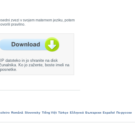
i besedni zvezi v svojem maternem jeziku, potem
ovorili pravilno.
ZIP datoteko in jo shranite na disk
čunalnika. Ko jo zažente, boste imeli na
 posnetke.
sileiro
Română
Slovensky
Tiếng Việt
Türkçe
Ελληνικά
Български
Еspañol
По-русски