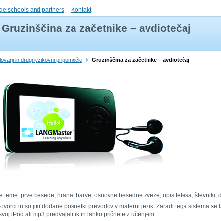
ge schools and partners
Kontakt
Gruzinščina za začetnike – avdiotečaj
lovarji in drugi jezikovni pripomočki
Gruzinščina za začetnike – avdiotečaj
dnje teme: prve besede, hrana, barve, osnovne besedne zveze, opis telesa, števniki,
orci in so jim dodane posnetki prevodov v materni jezik. Zaradi tega sistema se lah
voj iPod ali mp3 predvajalnik in lahko pričnete z učenjem.