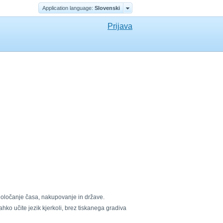
Application language:
Slovenski
Prijava
 določanje časa, nakupovanje in države.
ko učite jezik kjerkoli, brez tiskanega gradiva