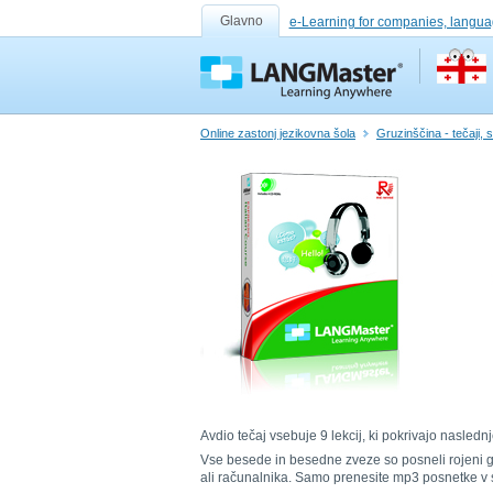
Glavno
e-Learning for companies, langua
Online zastonj jezikovna šola
Gruzinščina - tečaji, s
Avdio tečaj vsebuje 9 lekcij, ki pokrivajo nasle
Vse besede in besedne zveze so posneli rojeni gov
ali računalnika. Samo prenesite mp3 posnetke v s