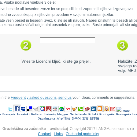
a. Vsako poglavje vsebuje 3 dele:
ove besede ali besedne zveze ter se potrudili in si zapomnili njihovo izgovorjavo.
 besedne zveze skupaj z njihovim prevodom v svojem maternem jeziku.
jate vseh besed in besedni zvez, ki ste se jih naučili. Naprej prisluhnite besedi al
 Na koncu boste slišali originalni posnetek v tujem jeziku. Boste primerjali, ali ste odg
Vnesite Licenčni ključ, ki ste ga prejeli.
Naložite .
svojega ra
voljo MP3
 in the
Frequently asked questions
,
send us
your ideas, comments or suggestions.
More
h
Français
Hrvatski
Italiano
Lietuvių
Magyar
Nederlands
Polski
Português
Português bra
Україньска
ภาษาไทย
한국어
文言
日本語
Gruzinščina za začetnike – avdiotečaj
: Copyright 2017 LANGMaster.com, s.r.o.
Contact
-
Links
-
Obchodní podmínky