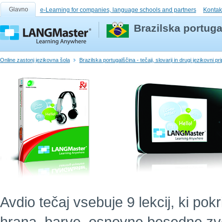
Glavno
e-Learning for companies, language schools and partners
Kontak
Brazilska portuga
Online zastonj jezikovna šola
Brazilska portugalščina - tečaji, slovarji in drugi jezikovni p
Avdio tečaj vsebuje 9 lekcij, ki po