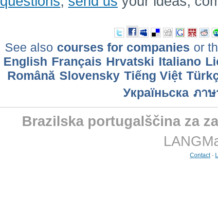
questions
,
send us
your ideas, co
See also
courses for companies
or th
English
Français
Hrvatski
Italiano
Li
Română
Slovensky
Tiếng Việt
Türk
Україньска
ภาษ
Brazilska portugalščina za za
LANGMast
Contact
-
L