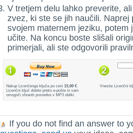
V tretjem delu lahko preverite, a
zvez, ki ste se jih naučili. Naprej
svojem maternem jeziku, potem jo 
učite. Na koncu boste slišali orig
primerjali, ali ste odgovorili pravil
Nakup Licenčenga ključa po ceni
15,00 €
.
Vnesite Licenčni klj
Licenčni ključ dobite preko e-pošte in vam
omogoči shraniti posnetke v MP3 obliki.
If you do not find an answer to y