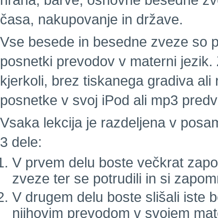
hrana, barve, osnovne besedne zvez
časa, nakupovanje in države.
Vse besede in besedne zveze so pos
posnetki prevodov v materni jezik. 
kjerkoli, brez tiskanega gradiva a
posnetke v svoj iPod ali mp3 predva
Vsaka lekcija je razdeljena v pos
3 dele:
V prvem delu boste večkrat zapor
zveze ter se potrudili in si zapom
V drugem delu boste slišali iste
njihovim prevodom v svojem mat