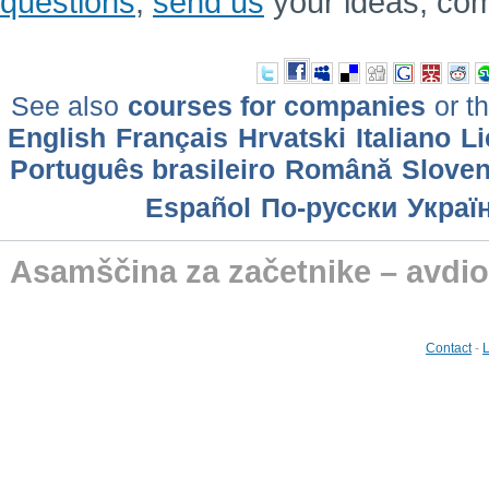
questions
,
send us
your ideas, co
See also
courses for companies
or th
English
Français
Hrvatski
Italiano
Li
Português brasileiro
Română
Slove
Еspañol
По-русски
Украї
Asamščina za začetnike – avdio
Contact
-
L