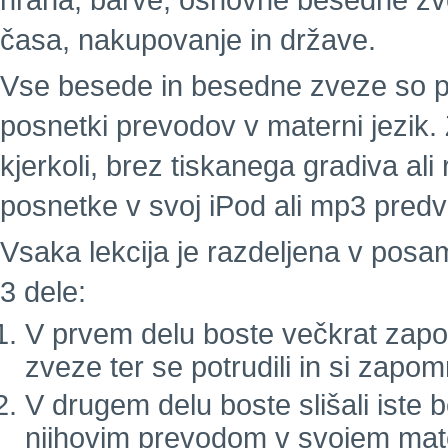
hrana, barve, osnovne besedne zvez
časa, nakupovanje in države.
Vse besede in besedne zveze so pos
posnetki prevodov v materni jezik. 
kjerkoli, brez tiskanega gradiva a
posnetke v svoj iPod ali mp3 predva
Vsaka lekcija je razdeljena v pos
3 dele:
V prvem delu boste večkrat zapor
zveze ter se potrudili in si zapom
V drugem delu boste slišali iste
njihovim prevodom v svojem mat