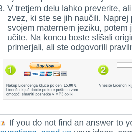
V tretjem delu lahko preverite, a
zvez, ki ste se jih naučili. Naprej
svojem maternem jeziku, potem jo 
učite. Na koncu boste slišali orig
primerjali, ali ste odgovorili pravil
Nakup Licenčenga ključa po ceni
15,00 €
.
Vnesite Licenčni klj
Licenčni ključ dobite preko e-pošte in vam
omogoči shraniti posnetke v MP3 obliki.
If you do not find an answer to y