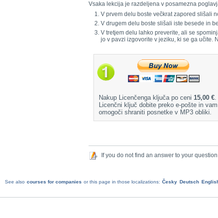
Vsaka lekcija je razdeljena v posamezna poglavj
V prvem delu boste večkrat zapored slišali n
V drugem delu boste slišali iste besede in
V tretjem delu lahko preverite, ali se spomin
jo v pavzi izgovorite v jeziku, ki se ga učite.
Nakup Licenčenga ključa po ceni
15,00 €
.
Licenčni ključ dobite preko e-pošte in vam
omogoči shraniti posnetke v MP3 obliki.
If you do not find an answer to your question
See also
courses for companies
or this page in those localizations:
Česky
Deutsch
Englis