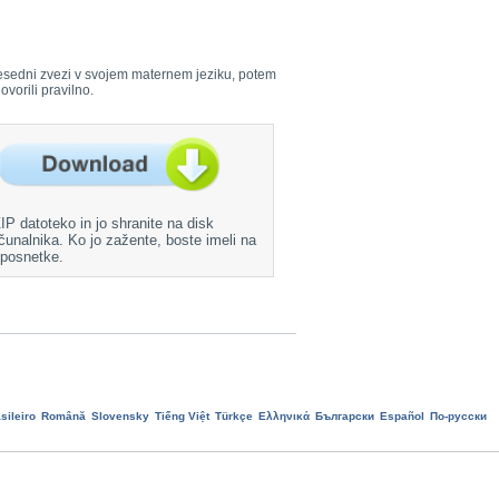
i besedni zvezi v svojem maternem jeziku, potem
ovorili pravilno.
ZIP datoteko in jo shranite na disk
čunalnika. Ko jo zažente, boste imeli na
 posnetke.
sileiro
Română
Slovensky
Tiếng Việt
Türkçe
Ελληνικά
Български
Еspañol
По-русски