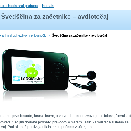
ge schools and partners
Kontakt
Švedščina za začetnike – avdiotečaj
varji in drugi jezikovni pripomočki
Švedščina za začetnike – avdiotečaj
dnje teme: prve besede, hrana, barve, osnovne besedne zveze, opis telesa, števniki,
orci in so jim dodane posnetki prevodov v materni jezik. Zaradi tega sistema se lah
voj iPod ali mp3 predvajalnik in lahko pričnete z učenjem.