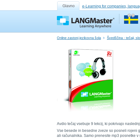
Glavno
e-Learning for companies, langua
Online zastonj jezikovna šola
Švedščina - tečaji, slo
Avdio tečaj vsebuje 9 lekcij, ki pokrivajo nasle
Vse besede in besedne zveze so posneli rojeni gov
ali računalnika. Samo prenesite mp3 posnetke v s