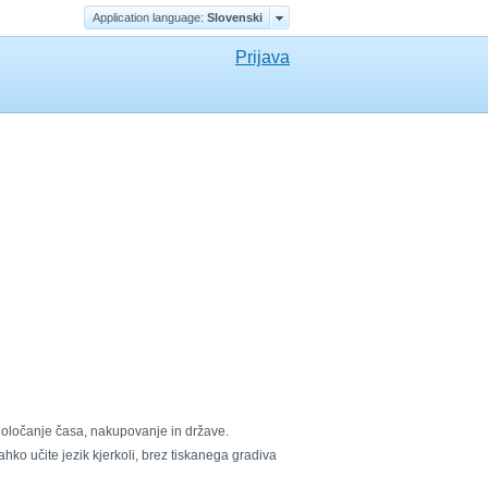
Application language:
Slovenski
Prijava
 določanje časa, nakupovanje in države.
ko učite jezik kjerkoli, brez tiskanega gradiva