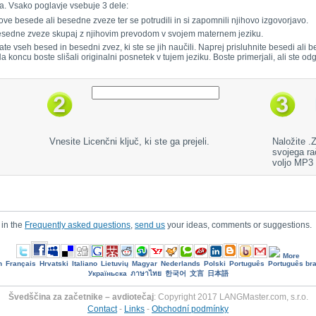
a. Vsako poglavje vsebuje 3 dele:
ove besede ali besedne zveze ter se potrudili in si zapomnili njihovo izgovorjavo.
 besedne zveze skupaj z njihovim prevodom v svojem maternem jeziku.
jate vseh besed in besedni zvez, ki ste se jih naučili. Naprej prisluhnite besedi al
 Na koncu boste slišali originalni posnetek v tujem jeziku. Boste primerjali, ali ste odg
Vnesite Licenčni ključ, ki ste ga prejeli.
Naložite .
svojega ra
voljo MP3
 in the
Frequently asked questions
,
send us
your ideas, comments or suggestions.
More
h
Français
Hrvatski
Italiano
Lietuvių
Magyar
Nederlands
Polski
Português
Português bra
Україньска
ภาษาไทย
한국어
文言
日本語
Švedščina za začetnike – avdiotečaj
: Copyright 2017 LANGMaster.com, s.r.o.
Contact
-
Links
-
Obchodní podmínky