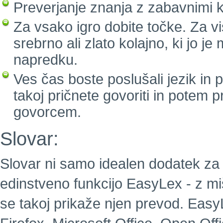
Preverjanje znanja z zabavnimi k
Za vsako igro dobite točke. Za vi
srebrno ali zlato kolajno, ki jo j
napredku.
Ves čas boste poslušali jezik in
takoj pričnete govoriti in potem 
govorcem.
Slovar:
Slovar ni samo idealen dodatek za 
edinstveno funkcijo EasyLex - z m
se takoj prikaže njen prevod. EasyL