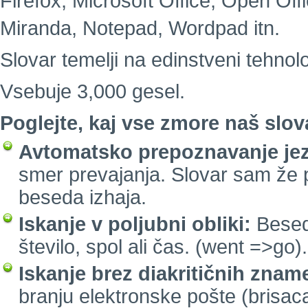
Firefox, Microsoft Office, Open Of
Miranda, Notepad, Wordpad itn.
Slovar temelji na edinstveni tehnolo
Vsebuje 3,000 gesel.
Poglejte, kaj vse zmore naš slov
Avtomatsko prepoznavanje jez
smer prevajanja. Slovar sam že 
beseda izhaja.
Iskanje v poljubni obliki:
Besed
število, spol ali čas. (went =>go).
Iskanje brez diakritičnih znam
branju elektronske pošte (brisaca