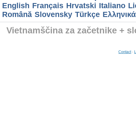
English
Français
Hrvatski
Italiano
Li
Română
Slovensky
Türkçe
Ελληνικά
Vietnamščina za začetnike + sl
Contact
-
L