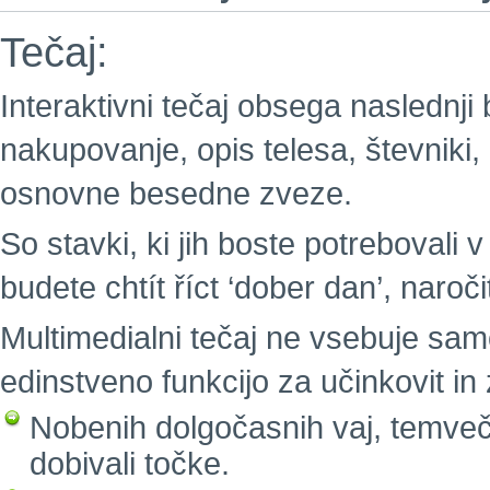
Tečaj:
Interaktivni tečaj obsega naslednji
nakupovanje, opis telesa, števniki,
osnovne besedne zveze.
So stavki, ki jih boste potrebovali v
budete chtít říct ‘dober dan’, naročit
Multimedialni tečaj ne vsebuje sam
edinstveno funkcijo za učinkovit i
Nobenih dolgočasnih vaj, temveč 
dobivali točke.