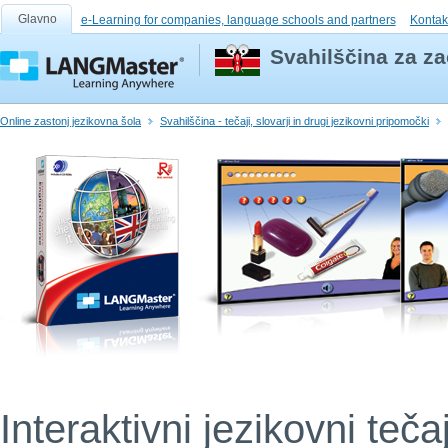
Glavno
e-Learning for companies, language schools and partners
Kontak
Svahilščina za za
Online zastonj jezikovna šola
Svahilščina - tečaji, slovarji in drugi jezikovni pripomočki
Interaktivni jezikovni teča