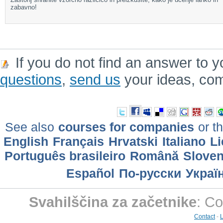
zabavno!
If you do not find an answer to y
questions
,
send us
your ideas, co
See also
courses for companies
or th
English
Français
Hrvatski
Italiano
Li
Português brasileiro
Română
Slove
Еspañol
По-русски
Украї
Svahilščina za začetnike
: C
Contact
-
L