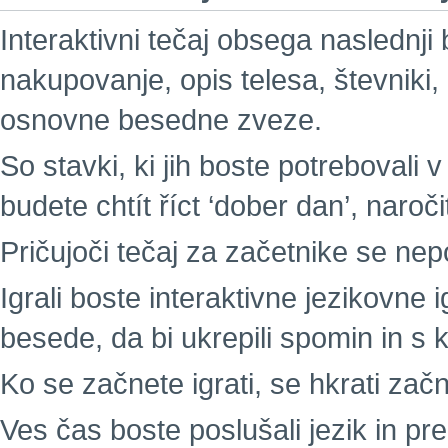
Interaktivni tečaj obsega naslednji
nakupovanje, opis telesa, števniki,
osnovne besedne zveze.
So stavki, ki jih boste potrebovali v
budete chtít říct ‘dober dan’, naročit
Pričujoči tečaj za začetnike se nepo
Igrali boste interaktivne jezikovne i
besede, da bi ukrepili spomin in s 
Ko se začnete igrati, se hkrati začne
Ves čas boste poslušali jezik in p