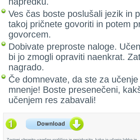
napredku.
Ves čas boste poslušali jezik in
takoj pričnete govoriti in potem 
govorcem.
Dobivate preproste naloge. Učenj
bi jo zmogli opraviti naenkrat. Za
nagrado.
Če domnevate, da ste za učenje p
mnenje! Boste presenečeni, kakš
učenjem res zabavali!
Zastonj shranite vzorčno različico in preizkusite, kako je učenje lahko in