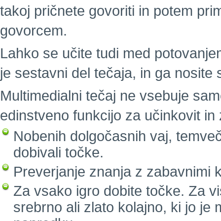
takoj pričnete govoriti in potem pri
govorcem.
Lahko se učite tudi med potovanjem.
je sestavni del tečaja, in ga nosite
Multimedialni tečaj ne vsebuje sam
edinstveno funkcijo za učinkovit i
Nobenih dolgočasnih vaj, temveč 
dobivali točke.
Preverjanje znanja z zabavnimi k
Za vsako igro dobite točke. Za vi
srebrno ali zlato kolajno, ki jo j