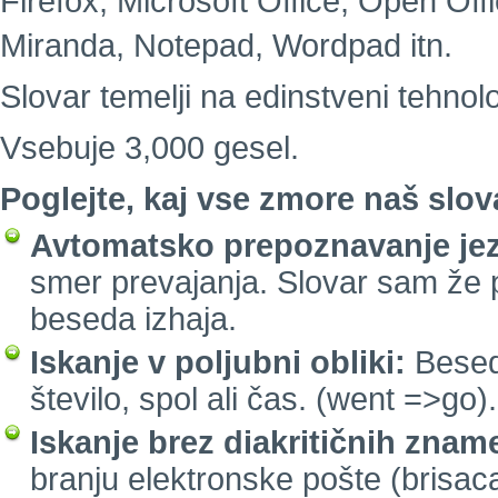
Firefox, Microsoft Office, Open Of
Miranda, Notepad, Wordpad itn.
Slovar temelji na edinstveni tehnolo
Vsebuje 3,000 gesel.
Poglejte, kaj vse zmore naš slov
Avtomatsko prepoznavanje jez
smer prevajanja. Slovar sam že 
beseda izhaja.
Iskanje v poljubni obliki:
Besed
število, spol ali čas. (went =>go).
Iskanje brez diakritičnih znam
branju elektronske pošte (brisaca