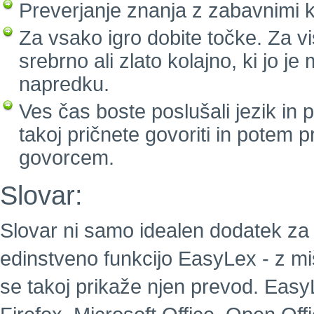
Preverjanje znanja z zabavnimi k
Za vsako igro dobite točke. Za vi
srebrno ali zlato kolajno, ki jo j
napredku.
Ves čas boste poslušali jezik in
takoj pričnete govoriti in potem 
govorcem.
Slovar:
Slovar ni samo idealen dodatek za 
edinstveno funkcijo EasyLex - z m
se takoj prikaže njen prevod. EasyL