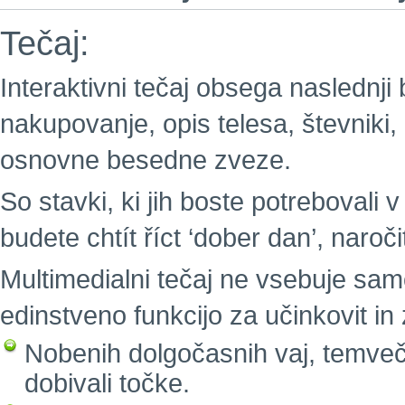
Tečaj:
Interaktivni tečaj obsega naslednji
nakupovanje, opis telesa, števniki,
osnovne besedne zveze.
So stavki, ki jih boste potrebovali v
budete chtít říct ‘dober dan’, naročit
Multimedialni tečaj ne vsebuje sam
edinstveno funkcijo za učinkovit i
Nobenih dolgočasnih vaj, temveč 
dobivali točke.