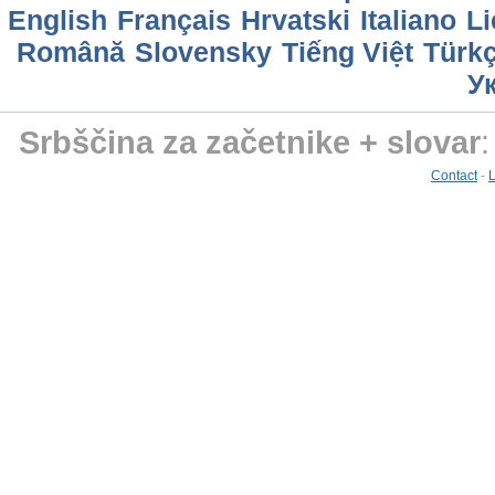
English
Français
Hrvatski
Italiano
Li
Română
Slovensky
Tiếng Việt
Türk
У
Srbščina za začetnike + slovar
Contact
-
L