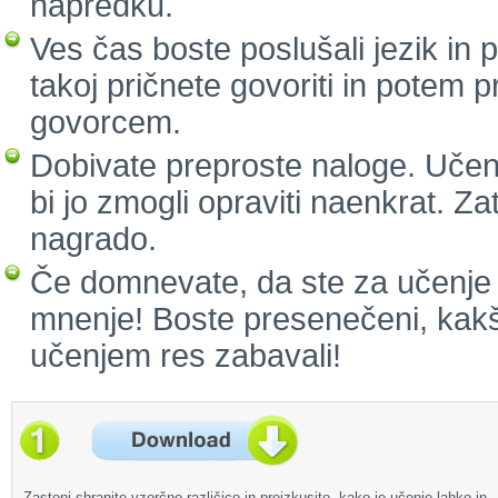
napredku.
Ves čas boste poslušali jezik in
takoj pričnete govoriti in potem 
govorcem.
Dobivate preproste naloge. Učenj
bi jo zmogli opraviti naenkrat. Za
nagrado.
Če domnevate, da ste za učenje p
mnenje! Boste presenečeni, kakš
učenjem res zabavali!
Zastonj shranite vzorčno različico in preizkusite, kako je učenje lahko in