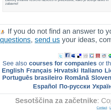
zabavno!
If you do not find an answer to y
questions
,
send us
your ideas, co
See also
courses for companies
or th
English
Français
Hrvatski
Italiano
Li
Português brasileiro
Română
Slove
Еspañol
По-русски
Украї
Sesotščina za začetnike
: Co
Contact
-
L