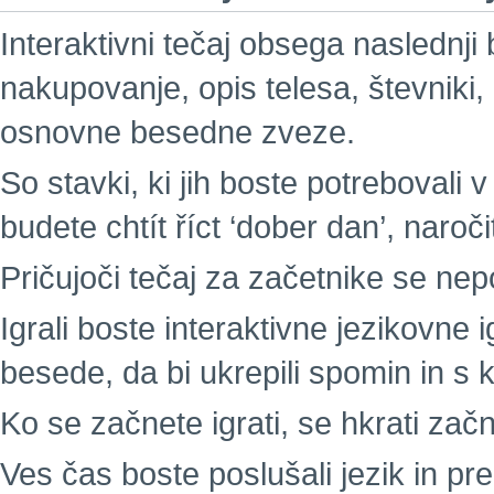
Interaktivni tečaj obsega naslednji
nakupovanje, opis telesa, števniki,
osnovne besedne zveze.
So stavki, ki jih boste potrebovali v
budete chtít říct ‘dober dan’, naročit
Pričujoči tečaj za začetnike se nepo
Igrali boste interaktivne jezikovne i
besede, da bi ukrepili spomin in s 
Ko se začnete igrati, se hkrati začne
Ves čas boste poslušali jezik in p