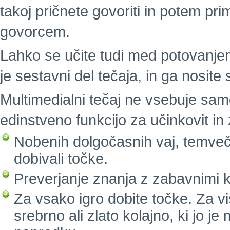
takoj pričnete govoriti in potem pri
govorcem.
Lahko se učite tudi med potovanjem.
je sestavni del tečaja, in ga nosite
Multimedialni tečaj ne vsebuje sam
edinstveno funkcijo za učinkovit i
Nobenih dolgočasnih vaj, temveč 
dobivali točke.
Preverjanje znanja z zabavnimi k
Za vsako igro dobite točke. Za vi
srebrno ali zlato kolajno, ki jo j