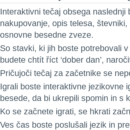
Interaktivni tečaj obsega naslednji
nakupovanje, opis telesa, števniki,
osnovne besedne zveze.
So stavki, ki jih boste potrebovali v
budete chtít říct ‘dober dan’, naročit
Pričujoči tečaj za začetnike se nepo
Igrali boste interaktivne jezikovne i
besede, da bi ukrepili spomin in s 
Ko se začnete igrati, se hkrati začne
Ves čas boste poslušali jezik in p