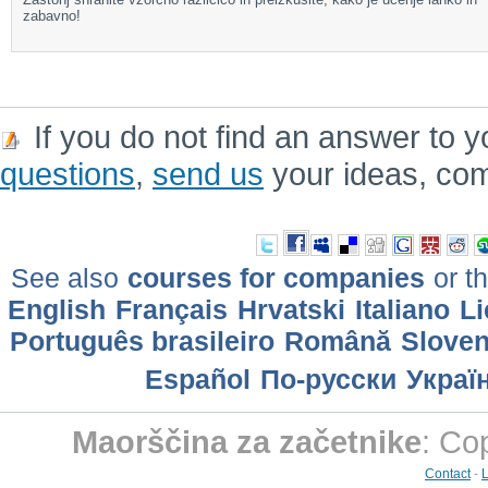
zabavno!
If you do not find an answer to y
questions
,
send us
your ideas, co
See also
courses for companies
or th
English
Français
Hrvatski
Italiano
Li
Português brasileiro
Română
Slove
Еspañol
По-русски
Украї
Maorščina za začetnike
: Co
Contact
-
L