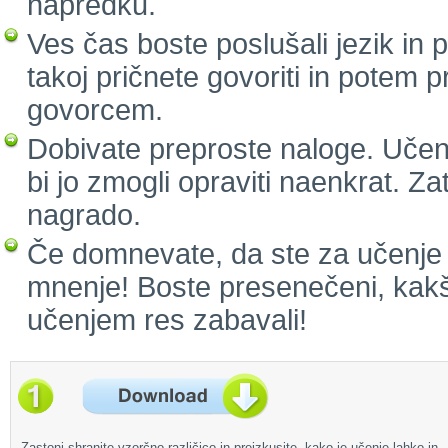
napredku.
Ves čas boste poslušali jezik in
takoj pričnete govoriti in potem 
govorcem.
Dobivate preproste naloge. Učenj
bi jo zmogli opraviti naenkrat. Za
nagrado.
Če domnevate, da ste za učenje p
mnenje! Boste presenečeni, kakš
učenjem res zabavali!
Zastonj shranite vzorčno različico in preizkusite, kako je učenje lahko in