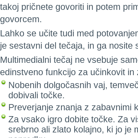
takoj pričnete govoriti in potem pri
govorcem.
Lahko se učite tudi med potovanjem.
je sestavni del tečaja, in ga nosite
Multimedialni tečaj ne vsebuje sam
edinstveno funkcijo za učinkovit i
Nobenih dolgočasnih vaj, temveč 
dobivali točke.
Preverjanje znanja z zabavnimi k
Za vsako igro dobite točke. Za vi
srebrno ali zlato kolajno, ki jo j