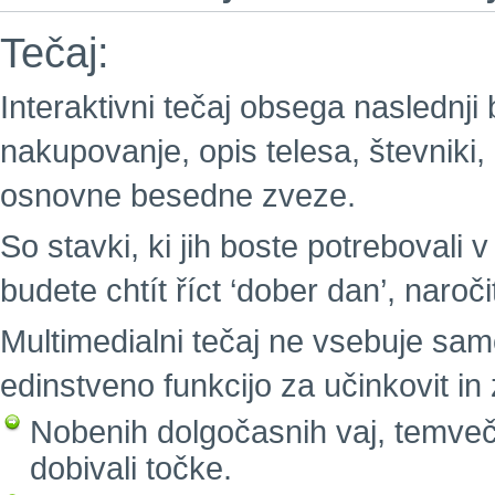
Tečaj:
Interaktivni tečaj obsega naslednji
nakupovanje, opis telesa, števniki,
osnovne besedne zveze.
So stavki, ki jih boste potrebovali v
budete chtít říct ‘dober dan’, naročit
Multimedialni tečaj ne vsebuje sam
edinstveno funkcijo za učinkovit i
Nobenih dolgočasnih vaj, temveč 
dobivali točke.