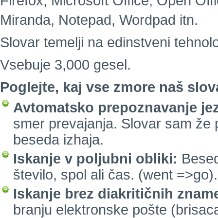
Firefox, Microsoft Office, Open Of
Miranda, Notepad, Wordpad itn.
Slovar temelji na edinstveni tehnolo
Vsebuje 3,000 gesel.
Poglejte, kaj vse zmore naš slov
Avtomatsko prepoznavanje jez
smer prevajanja. Slovar sam že 
beseda izhaja.
Iskanje v poljubni obliki:
Besed
število, spol ali čas. (went =>go).
Iskanje brez diakritičnih znam
branju elektronske pošte (brisaca