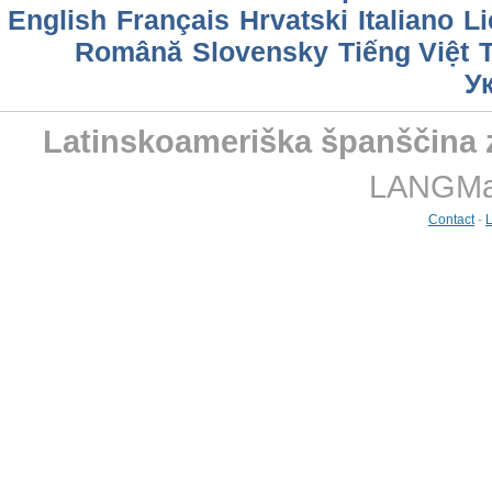
English
Français
Hrvatski
Italiano
Li
Română
Slovensky
Tiếng Việt
У
Latinskoameriška španščina z
LANGMast
Contact
-
L