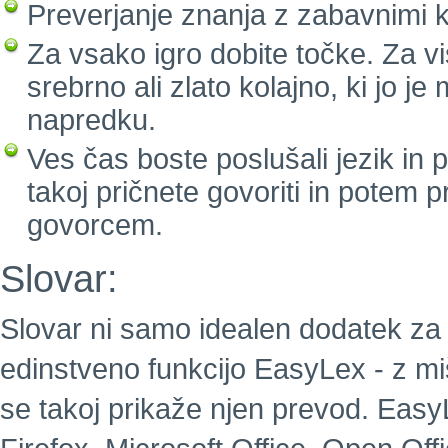
Preverjanje znanja z zabavnimi k
Za vsako igro dobite točke. Za vi
srebrno ali zlato kolajno, ki jo j
napredku.
Ves čas boste poslušali jezik in
takoj pričnete govoriti in potem 
govorcem.
Slovar:
Slovar ni samo idealen dodatek za 
edinstveno funkcijo EasyLex - z m
se takoj prikaže njen prevod. EasyL