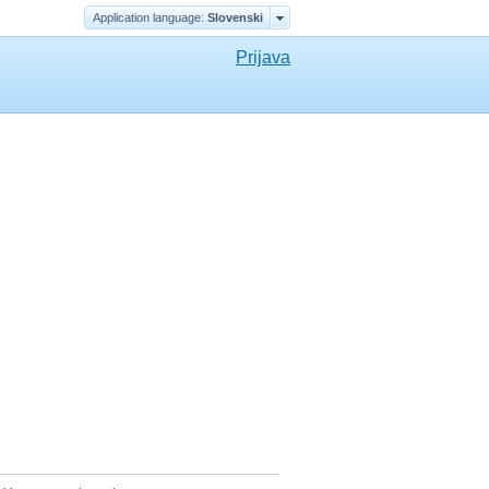
Application language:
Slovenski
Prijava