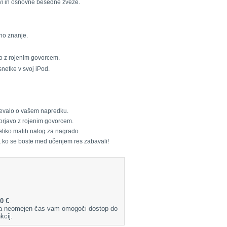
avi in osnovne besedne zveze.
vno znanje.
vo z rojenim govorcem.
snetke v svoj iPod.
ričevalo o vašem napredku.
vorjavo z rojenim govorcem.
veliko malih nalog za nagrado.
, ko se boste med učenjem res zabavali!
0 €
.
 Za neomejen čas vam omogoči dostop do
kcij.