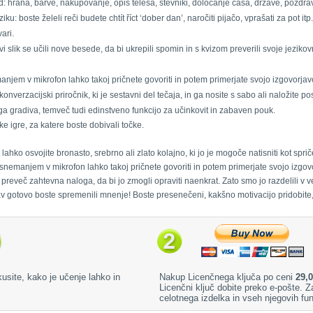
ad: hrana, barve, nakupovanje, opis telesa, števniki, določanje časa, države, pozdr
iku: boste želeli reči budete chtít říct ‘dober dan’, naročiti pijačo, vprašati za pot itp.
ari.
vi slik se učili nove besede, da bi ukrepili spomin in s kvizom preverili svoje jeziko
manjem v mikrofon lahko takoj pričnete govoriti in potem primerjate svojo izgovorja
nverzacijski priročnik, ki je sestavni del tečaja, in ga nosite s sabo ali naložite po
a gradiva, temveč tudi edinstveno funkcijo za učinkovit in zabaven pouk.
 igre, za katere boste dobivali točke.
t lahko osvojite bronasto, srebrno ali zlato kolajno, ki jo je mogoče natisniti kot sp
s snemanjem v mikrofon lahko takoj pričnete govoriti in potem primerjate svojo izgo
preveč zahtevna naloga, da bi jo zmogli opraviti naenkrat. Zato smo jo razdelili v 
av gotovo boste spremenili mnenje! Boste presenečeni, kakšno motivacijo pridobite
kusite, kako je učenje lahko in
Nakup Licenčnega ključa po ceni
29,0
Licenčni ključ dobite preko e-pošte.
celotnega izdelka in vseh njegovih fun