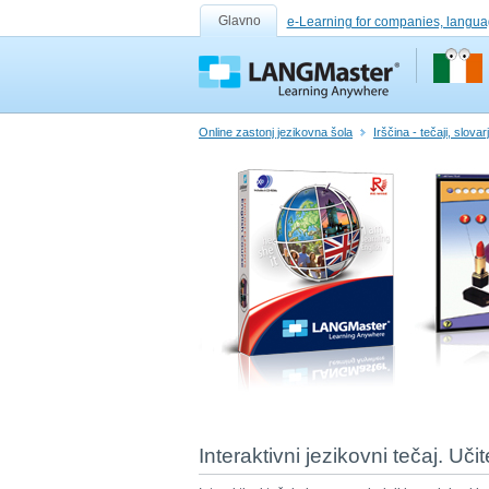
Glavno
e-Learning for companies, langua
Online zastonj jezikovna šola
Irščina - tečaji, slovar
Interaktivni jezikovni tečaj. Uči