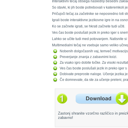
Interaktivni tečaj obsega naslednji besedni zakl
So stavki, ki jih boste potrebovali v kateremkoli jez
Pričujoči tečaj za začetnike se neposredno loti stv
Igrali boste interaktivne jezikovne igre in na osno
Ko se začnete igrati, se hkrati začnete tudi učiti.
Ves čas boste poslušali jezik in preko iger s sne
Lahko se učite tudi med potovanjem. Natisnite si ko
Multimedialni tečaj ne vsebuje samo veliko učneg
Nobenih dolgočasnih vaj, temveč motivacijske
Preverjanje znanja z zabavnimi kvizi.
Za vsako igro dobite točke. Za visoki rezulta
Ves čas boste poslušali jezik in preko iger 
Dobivate preproste naloge. Učenje jezika je 
Če domnevate, da ste za učenje preleni, pr
Zastonj shranite vzorčno različico in preiz
zabavno!