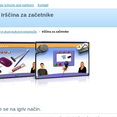
ge schools and partners
Kontakt
Irščina za začetnike
ji in drugi jezikovni pripomočki
Irščina za začetnike
te se na igriv način.