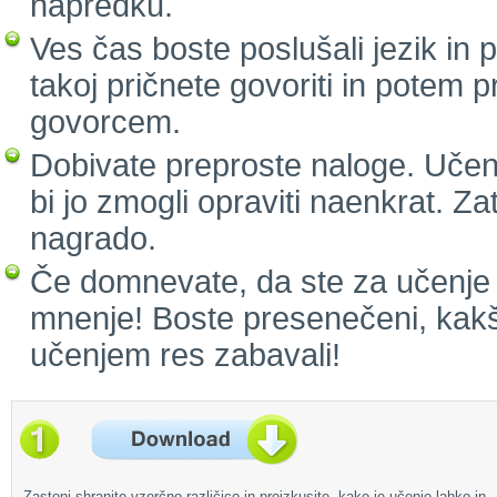
napredku.
Ves čas boste poslušali jezik in
takoj pričnete govoriti in potem 
govorcem.
Dobivate preproste naloge. Učenj
bi jo zmogli opraviti naenkrat. Za
nagrado.
Če domnevate, da ste za učenje p
mnenje! Boste presenečeni, kakš
učenjem res zabavali!
Zastonj shranite vzorčno različico in preizkusite, kako je učenje lahko in