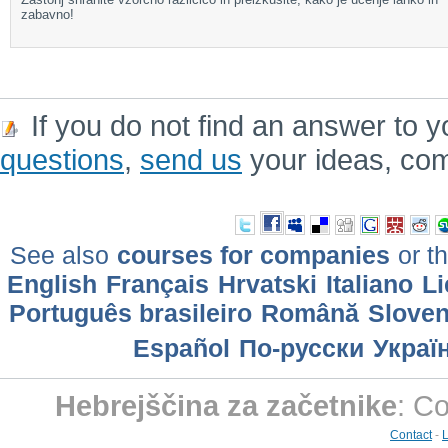
zabavno!
If you do not find an answer to y
questions
,
send us
your ideas, co
See also
courses for companies
or th
English
Français
Hrvatski
Italiano
Li
Português brasileiro
Română
Slove
Еspañol
По-русски
Украї
Hebrejščina za začetnike
: C
Contact
-
L