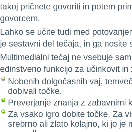
takoj pričnete govoriti in potem pri
govorcem.
Lahko se učite tudi med potovanjem.
je sestavni del tečaja, in ga nosite
Multimedialni tečaj ne vsebuje sam
edinstveno funkcijo za učinkovit i
Nobenih dolgočasnih vaj, temveč 
dobivali točke.
Preverjanje znanja z zabavnimi k
Za vsako igro dobite točke. Za vi
srebrno ali zlato kolajno, ki jo j