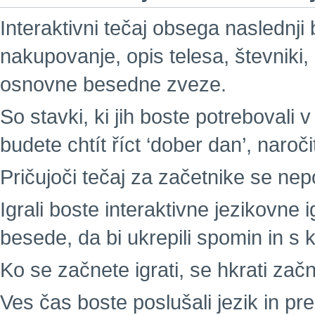
Interaktivni tečaj obsega naslednji
nakupovanje, opis telesa, števniki,
osnovne besedne zveze.
So stavki, ki jih boste potrebovali v
budete chtít říct ‘dober dan’, naročit
Pričujoči tečaj za začetnike se nepo
Igrali boste interaktivne jezikovne i
besede, da bi ukrepili spomin in s 
Ko se začnete igrati, se hkrati začne
Ves čas boste poslušali jezik in p