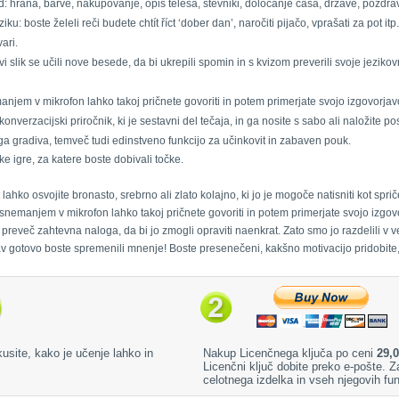
ad: hrana, barve, nakupovanje, opis telesa, števniki, določanje časa, države, pozdr
iku: boste želeli reči budete chtít říct ‘dober dan’, naročiti pijačo, vprašati za pot itp.
ari.
vi slik se učili nove besede, da bi ukrepili spomin in s kvizom preverili svoje jeziko
manjem v mikrofon lahko takoj pričnete govoriti in potem primerjate svojo izgovorja
nverzacijski priročnik, ki je sestavni del tečaja, in ga nosite s sabo ali naložite po
a gradiva, temveč tudi edinstveno funkcijo za učinkovit in zabaven pouk.
 igre, za katere boste dobivali točke.
t lahko osvojite bronasto, srebrno ali zlato kolajno, ki jo je mogoče natisniti kot sp
s snemanjem v mikrofon lahko takoj pričnete govoriti in potem primerjate svojo izgo
preveč zahtevna naloga, da bi jo zmogli opraviti naenkrat. Zato smo jo razdelili v 
av gotovo boste spremenili mnenje! Boste presenečeni, kakšno motivacijo pridobite
kusite, kako je učenje lahko in
Nakup Licenčnega ključa po ceni
29,0
Licenčni ključ dobite preko e-pošte.
celotnega izdelka in vseh njegovih fun