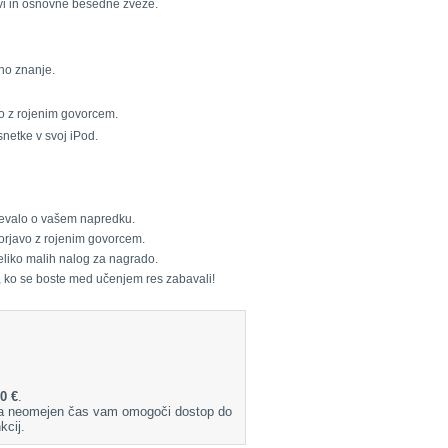
avi in osnovne besedne zveze.
vno znanje.
vo z rojenim govorcem.
snetke v svoj iPod.
ričevalo o vašem napredku.
vorjavo z rojenim govorcem.
veliko malih nalog za nagrado.
, ko se boste med učenjem res zabavali!
0 €
.
 Za neomejen čas vam omogoči dostop do
kcij.