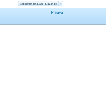
Application language:
Slovenski
Prijava