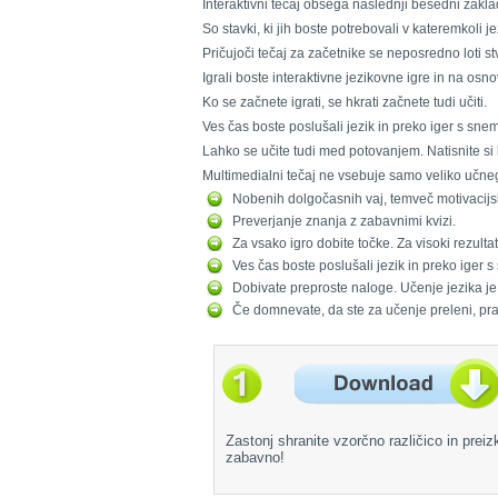
Interaktivni tečaj obsega naslednji besedni zakl
So stavki, ki jih boste potrebovali v kateremkoli jez
Pričujoči tečaj za začetnike se neposredno loti stv
Igrali boste interaktivne jezikovne igre in na osno
Ko se začnete igrati, se hkrati začnete tudi učiti.
Ves čas boste poslušali jezik in preko iger s sne
Lahko se učite tudi med potovanjem. Natisnite si ko
Multimedialni tečaj ne vsebuje samo veliko učneg
Nobenih dolgočasnih vaj, temveč motivacijske
Preverjanje znanja z zabavnimi kvizi.
Za vsako igro dobite točke. Za visoki rezulta
Ves čas boste poslušali jezik in preko iger 
Dobivate preproste naloge. Učenje jezika je 
Če domnevate, da ste za učenje preleni, pr
Zastonj shranite vzorčno različico in preiz
zabavno!