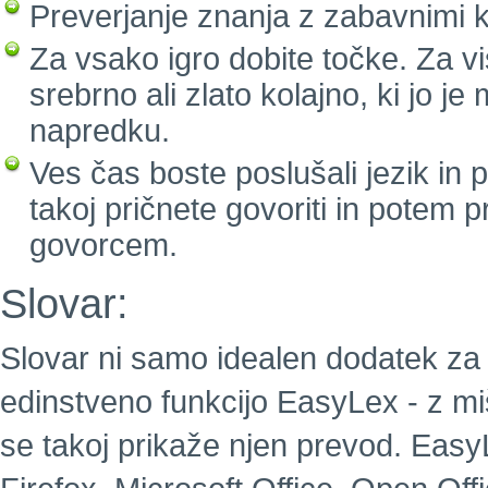
Preverjanje znanja z zabavnimi k
Za vsako igro dobite točke. Za vi
srebrno ali zlato kolajno, ki jo j
napredku.
Ves čas boste poslušali jezik in
takoj pričnete govoriti in potem 
govorcem.
Slovar:
Slovar ni samo idealen dodatek za 
edinstveno funkcijo EasyLex - z m
se takoj prikaže njen prevod. EasyL