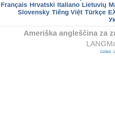
Français
Hrvatski
Italiano
Lietuvių
M
Slovensky
Tiếng Việt
Türkçe
Ελ
У
Ameriška angleščina za z
LANGMast
Contact
-
L