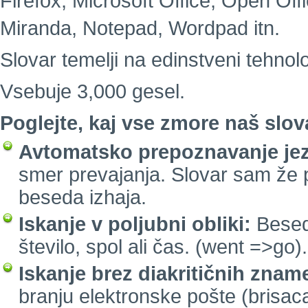
Firefox, Microsoft Office, Open Of
Miranda, Notepad, Wordpad itn.
Slovar temelji na edinstveni tehnolo
Vsebuje 3,000 gesel.
Poglejte, kaj vse zmore naš slov
Avtomatsko prepoznavanje jez
smer prevajanja. Slovar sam že 
beseda izhaja.
Iskanje v poljubni obliki:
Besed
število, spol ali čas. (went =>go).
Iskanje brez diakritičnih znam
branju elektronske pošte (brisaca