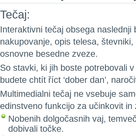
Tečaj:
Interaktivni tečaj obsega naslednji
nakupovanje, opis telesa, števniki,
osnovne besedne zveze.
So stavki, ki jih boste potrebovali v
budete chtít říct ‘dober dan’, naročit
Multimedialni tečaj ne vsebuje sam
edinstveno funkcijo za učinkovit i
Nobenih dolgočasnih vaj, temveč 
dobivali točke.