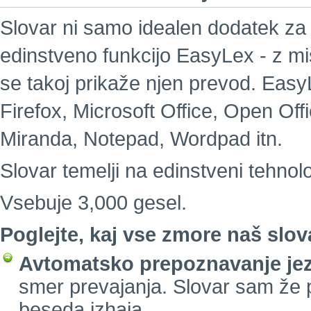
Slovar ni samo idealen dodatek za 
edinstveno funkcijo EasyLex - z m
se takoj prikaže njen prevod. EasyL
Firefox, Microsoft Office, Open Of
Miranda, Notepad, Wordpad itn.
Slovar temelji na edinstveni tehnolo
Vsebuje 3,000 gesel.
Poglejte, kaj vse zmore naš slov
Avtomatsko prepoznavanje jez
smer prevajanja. Slovar sam že 
beseda izhaja.