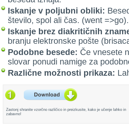
Iskanje v poljubni obliki:
Besed
število, spol ali čas. (went =>go).
Iskanje brez diakritičnih znam
branju elektronske pošte (brisaca
Podobne besede:
Če vnesete n
slovar ponudi namige za podobn
Različne možnosti prikaza:
Lah
Zastonj shranite vzorčno različico in preizkusite, kako je učenje lahko in
zabavno!