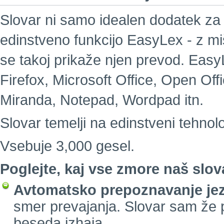
Slovar ni samo idealen dodatek za 
edinstveno funkcijo EasyLex - z m
se takoj prikaže njen prevod. EasyL
Firefox, Microsoft Office, Open Of
Miranda, Notepad, Wordpad itn.
Slovar temelji na edinstveni tehnolo
Vsebuje 3,000 gesel.
Poglejte, kaj vse zmore naš slov
Avtomatsko prepoznavanje jez
smer prevajanja. Slovar sam že 
beseda izhaja.