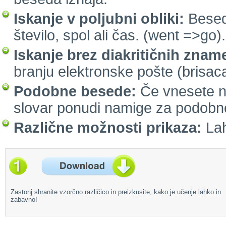
Iskanje v poljubni obliki:
Besed
število, spol ali čas. (went =>go).
Iskanje brez diakritičnih znam
branju elektronske pošte (brisaca
Podobne besede:
Če vnesete n
slovar ponudi namige za podobn
Različne možnosti prikaza:
Lah
Zastonj shranite vzorčno različico in preizkusite, kako je učenje lahko in
zabavno!