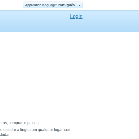
Application language:
Português
Login
oras, compras e países.
te estudar a língua em qualquer lugar, sem
tudar.