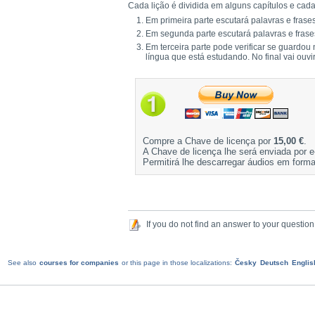
Cada lição é dividida em alguns capítulos e cada 
Em primeira parte escutará palavras e frases
Em segunda parte escutará palavras e frase
Em terceira parte pode verificar se guardou
língua que está estudando. No final vai ouvi
Compre a Chave de licença por
15,00 €
.
A Chave de licença lhe será enviada por e
Permitirá lhe descarregar áudios em form
If you do not find an answer to your question
See also
courses for companies
or this page in those localizations:
Česky
Deutsch
Englis