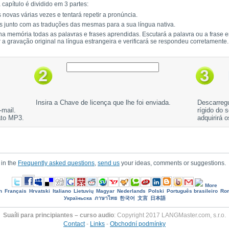
capítulo é dividido em 3 partes:
 novas várias vezes e tentará repetir a pronúncia.
s junto com as traduções das mesmas para a sua língua nativa.
 na memória todas as palavras e frases aprendidas. Escutará a palavra ou a frase e
r a gravação original na língua estrangeira e verificará se respondeu corretamente.
Insira a Chave de licença que lhe foi enviada.
Descarregu
-mail.
rígido do 
ato MP3.
adquirirá 
 in the
Frequently asked questions
,
send us
your ideas, comments or suggestions.
More
h
Français
Hrvatski
Italiano
Lietuvių
Magyar
Nederlands
Polski
Português brasileiro
Ro
Україньска
ภาษาไทย
한국어
文言
日本語
Suaíli para principiantes – curso audio
: Copyright 2017 LANGMaster.com, s.r.o.
Contact
-
Links
-
Obchodní podmínky