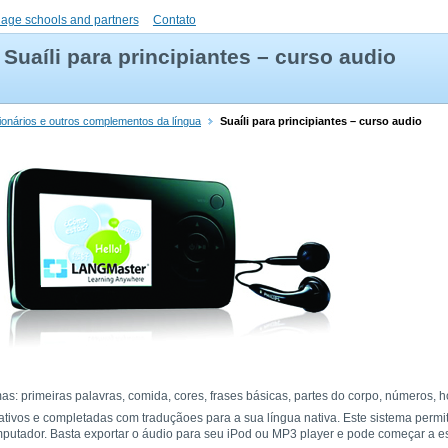
uage schools and partners
Contato
Suaíli para principiantes – curso audio
icionários e outros complementos da língua
Suaíli para principiantes – curso audio
s: primeiras palavras, comida, cores, frases básicas, partes do corpo, números, h
ativos e completadas com traduçãoes para a sua língua nativa. Este sistema permi
mputador. Basta exportar o áudio para seu iPod ou MP3 player e pode começar a es