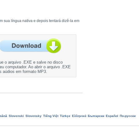
m sua língua nativa e depois tentará dizê-la em
e o arquivo .EXE e salve no disco
seu computador. Ao abrir o arquivo .EXE
os aúdios em formato MP3.
mână
Slovenski
Slovensky
Tiếng Việt
Türkçe
Ελληνικά
Български
Еspañol
По-русски