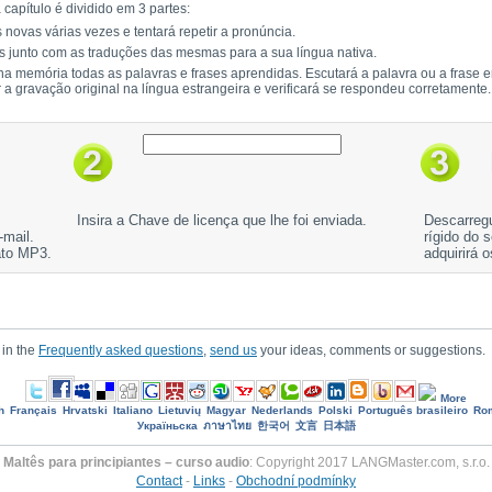
capítulo é dividido em 3 partes:
 novas várias vezes e tentará repetir a pronúncia.
s junto com as traduções das mesmas para a sua língua nativa.
 na memória todas as palavras e frases aprendidas. Escutará a palavra ou a frase e
r a gravação original na língua estrangeira e verificará se respondeu corretamente.
Insira a Chave de licença que lhe foi enviada.
Descarregu
-mail.
rígido do 
ato MP3.
adquirirá 
 in the
Frequently asked questions
,
send us
your ideas, comments or suggestions.
More
h
Français
Hrvatski
Italiano
Lietuvių
Magyar
Nederlands
Polski
Português brasileiro
Ro
Україньска
ภาษาไทย
한국어
文言
日本語
Maltês para principiantes – curso audio
: Copyright 2017 LANGMaster.com, s.r.o.
Contact
-
Links
-
Obchodní podmínky