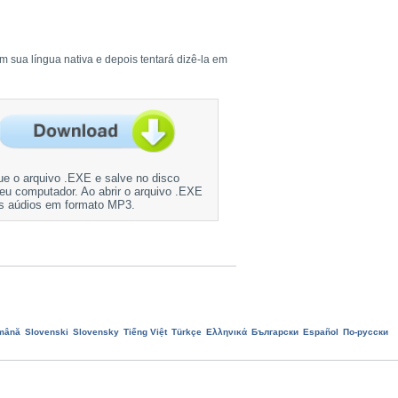
m sua língua nativa e depois tentará dizê-la em
e o arquivo .EXE e salve no disco
seu computador. Ao abrir o arquivo .EXE
os aúdios em formato MP3.
mână
Slovenski
Slovensky
Tiếng Việt
Türkçe
Ελληνικά
Български
Еspañol
По-русски