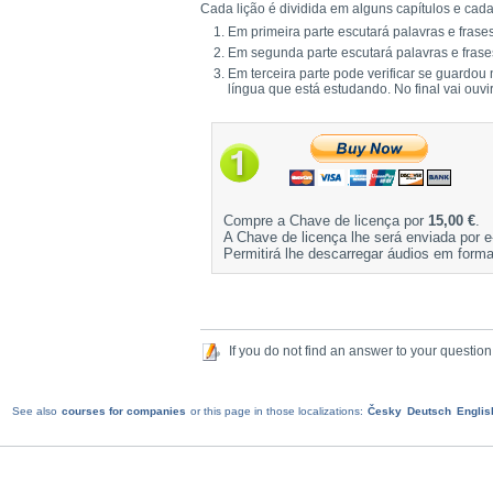
Cada lição é dividida em alguns capítulos e cada 
Em primeira parte escutará palavras e frases
Em segunda parte escutará palavras e frase
Em terceira parte pode verificar se guardou
língua que está estudando. No final vai ouvi
Compre a Chave de licença por
15,00 €
.
A Chave de licença lhe será enviada por e
Permitirá lhe descarregar áudios em form
If you do not find an answer to your question
See also
courses for companies
or this page in those localizations:
Česky
Deutsch
Englis