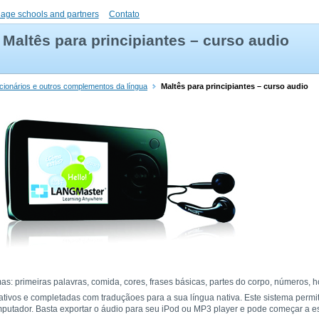
uage schools and partners
Contato
Maltês para principiantes – curso audio
icionários e outros complementos da língua
Maltês para principiantes – curso audio
s: primeiras palavras, comida, cores, frases básicas, partes do corpo, números, h
ativos e completadas com traduçãoes para a sua língua nativa. Este sistema permi
mputador. Basta exportar o áudio para seu iPod ou MP3 player e pode começar a es