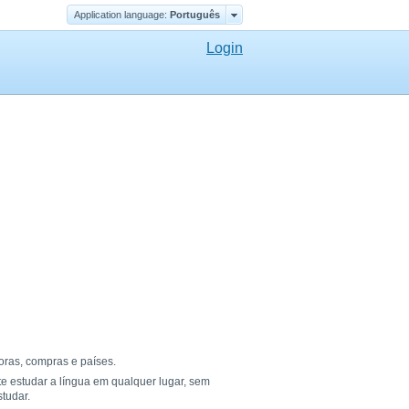
Application language:
Português
Login
oras, compras e países.
te estudar a língua em qualquer lugar, sem
tudar.