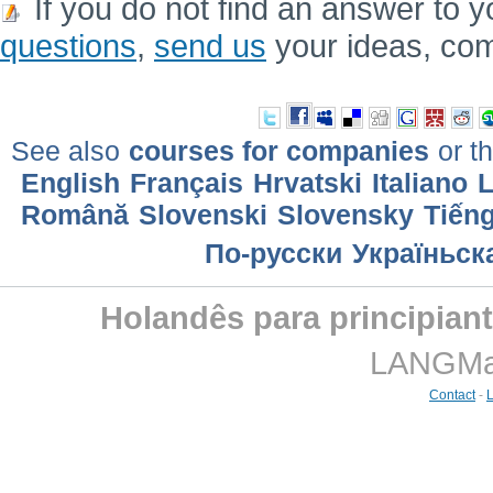
If you do not find an answer to y
questions
,
send us
your ideas, co
See also
courses for companies
or th
English
Français
Hrvatski
Italiano
L
Română
Slovenski
Slovensky
Tiếng
По-русски
Україньск
Holandês para principian
LANGMast
Contact
-
L