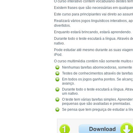
O curso interativo contém vocabulário destes te
Existem frases que são necessárias em qualquer 
Este curso para principiantes vai direto ao assun
Realizará vários jogos linguísticos interativos,
divertidos.
Enquanto estará brincando, estará aprendendo.
Durante todo o teste escutará a língua. Através
nativo.
Pode estudar até mesmo durante as suas viagens
iPod.
O curso multimédia contém não somente muitos 
Nenhumas tarefas aborrecedoras, somente j
Testes de conhecimentos através de tarefas 
Em todos os jogos ganha pontos. Se alcanç
avanço.
Durante todo o teste escutará a língua. At
um nativo.
O teste tem várias tarefas simples. Aprende
pequenas que são avaliadas e premiadas.
Se pensa que tem preguiça de estudar a lín