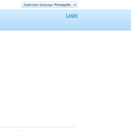
Application language:
Português
Login