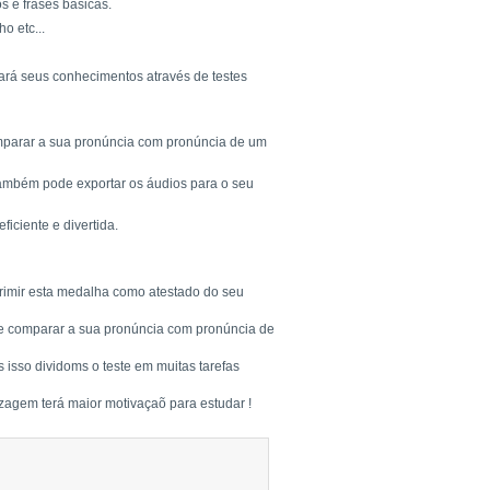
s e frases básicas.
o etc...
tará seus conhecimentos através de testes
comparar a sua pronúncia com pronúncia de um
Também pode exportar os áudios para o seu
ciente e divertida.
rimir esta medalha como atestado do seu
a e comparar a sua pronúncia com pronúncia de
 isso dividoms o teste em muitas tarefas
zagem terá maior motivaçaõ para estudar !