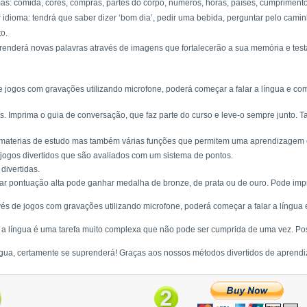
mas: comida, cores, compras, partes do corpo, números, horas, países, cumprimento
idioma: tendrá que saber dizer ‘bom dia’, pedir uma bebida, perguntar pelo caminh
to.
 aprenderá novas palavras através de imagens que fortalecerão a sua memória e tes
 de jogos com gravações utilizando microfone, poderá começar a falar a língua e 
. Imprima o guia de conversação, que faz parte do curso e leve-o sempre junto. 
materias de estudo mas também várias funções que permitem uma aprendizagem efi
ogos divertidos que são avaliados com um sistema de pontos.
divertidas.
ar pontuação alta pode ganhar medalha de bronze, de prata ou de ouro. Pode imp
ravés de jogos com gravações utilizando microfone, poderá começar a falar a língu
r a língua é uma tarefa muito complexa que não pode ser cumprida de uma vez. Pos
gua, certamente se suprenderá! Graças aos nossos métodos divertidos de aprendi