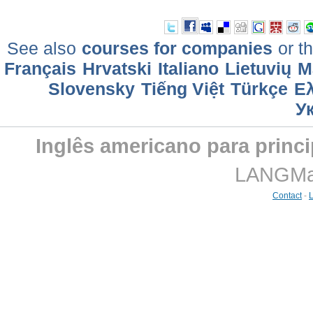
See also
courses for companies
or th
Français
Hrvatski
Italiano
Lietuvių
M
Slovensky
Tiếng Việt
Türkçe
Ελ
У
Inglês americano para princi
LANGMast
Contact
-
L