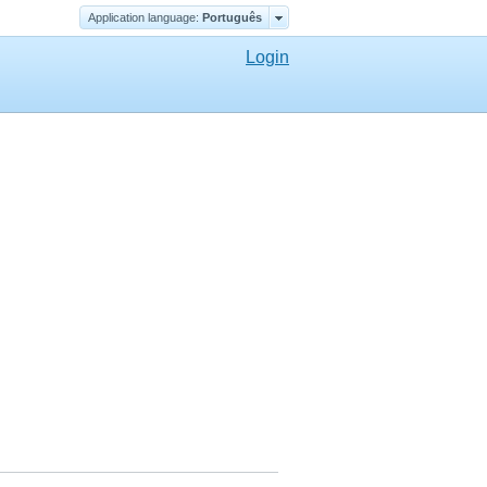
Application language:
Português
Login