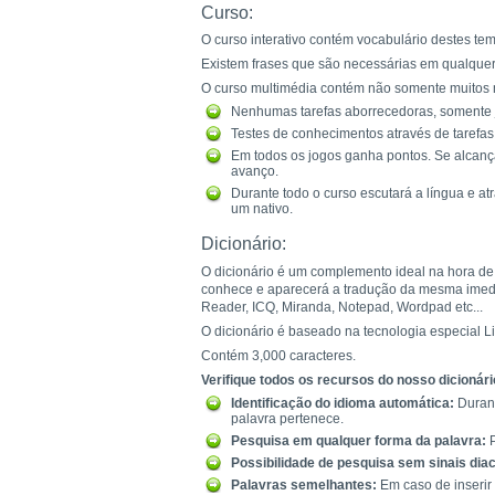
Curso:
O curso interativo contém vocabulário destes te
Existem frases que são necessárias em qualquer 
O curso multimédia contém não somente muitos 
Nenhumas tarefas aborrecedoras, somente j
Testes de conhecimentos através de tarefas 
Em todos os jogos ganha pontos. Se alcanç
avanço.
Durante todo o curso escutará a língua e a
um nativo.
Dicionário:
O dicionário é um complemento ideal na hora de
conhece e aparecerá a tradução da mesma imediat
Reader, ICQ, Miranda, Notepad, Wordpad etc...
O dicionário é baseado na tecnologia especial L
Contém 3,000 caracteres.
Verifique todos os recursos do nosso dicionári
Identificação do idioma automática:
Durant
palavra pertenece.
Pesquisa em qualquer forma da palavra:
P
Possibilidade de pesquisa sem sinais diac
Palavras semelhantes:
Em caso de inserir 