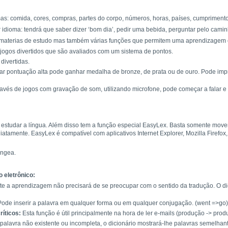
mas: comida, cores, compras, partes do corpo, números, horas, países, cumprimento
idioma: tendrá que saber dizer ‘bom dia’, pedir uma bebida, perguntar pelo caminh
materias de estudo mas também várias funções que permitem uma aprendizagem efi
ogos divertidos que são avaliados com um sistema de pontos.
divertidas.
ar pontuação alta pode ganhar medalha de bronze, de prata ou de ouro. Pode imp
través de jogos com gravação de som, utilizando microfone, pode começar a falar
 estudar a língua. Além disso tem a função especial EasyLex. Basta somente move
amente. EasyLex é compatível com aplicativos Internet Explorer, Mozilla Firefox, 
ingea.
o eletrônico:
e a aprendizagem não precisará de se preocupar com o sentido da tradução. O dici
ode inserir a palavra em qualquer forma ou em qualquer conjugação. (went =>go)
ríticos:
Esta função é útil principalmente na hora de ler e-mails (produção -> prod
palavra não existente ou incompleta, o dicionário mostrará-lhe palavras semelhant