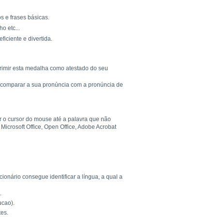
s e frases básicas.
o etc...
ciente e divertida.
rimir esta medalha como atestado do seu
 e comparar a sua pronúncia com a pronúncia de
r o cursor do mouse até a palavra que não
Microsoft Office, Open Office, Adobe Acrobat
onário consegue identificar a língua, a qual a
.
ucao).
es.