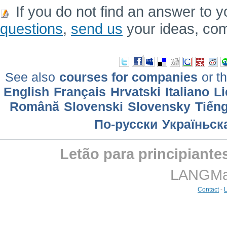
If you do not find an answer to y
questions
,
send us
your ideas, co
See also
courses for companies
or th
English
Français
Hrvatski
Italiano
Li
Română
Slovenski
Slovensky
Tiếng
По-русски
Україньск
Letão para principiante
LANGMast
Contact
-
L