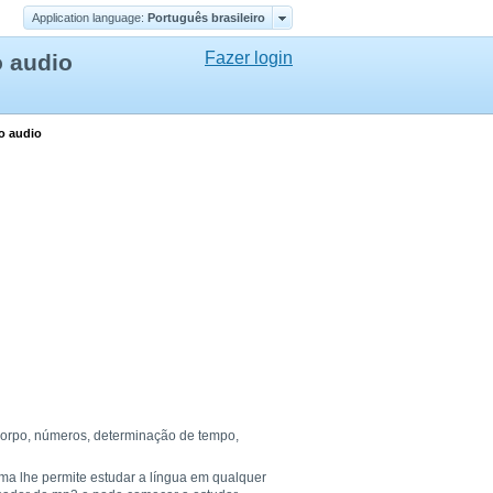
Application language:
Português brasileiro
Fazer login
o audio
so audio
 corpo, números, determinação de tempo,
ema lhe permite estudar a língua em qualquer