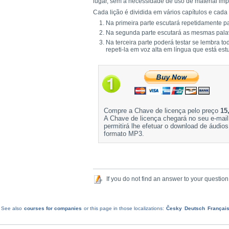
lugar, sem a necessidade de uso de material im
Cada lição é dividida em vários capítulos e cada 
Na primeira parte escutará repetidamente pa
Na segunda parte escutará as mesmas palav
Na terceira parte poderá testar se lembra t
repeti-la em voz alta em língua que está es
Compre a Chave de licença pelo preço
15
A Chave de licença chegará no seu e-mail
permitirá lhe efetuar o download de áudio
formato MP3.
If you do not find an answer to your question
See also
courses for companies
or this page in those localizations:
Česky
Deutsch
Françai