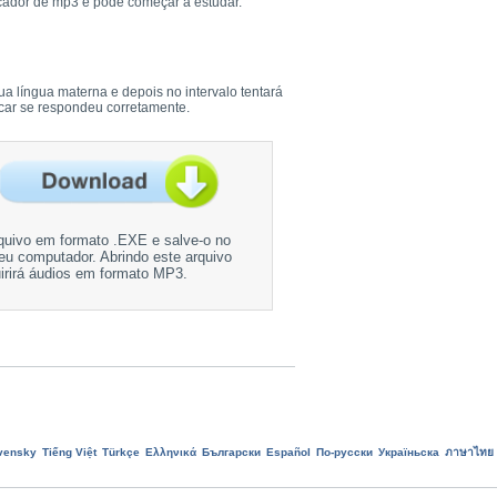
ocador de mp3 e pode começar a estudar.
ua língua materna e depois no intervalo tentará
ficar se respondeu corretamente.
quivo em formato .EXE e salve-o no
eu computador. Abrindo este arquivo
irirá áudios em formato MP3.
vensky
Tiếng Việt
Türkçe
Ελληνικά
Български
Еspañol
По-русски
Україньска
ภาษาไทย