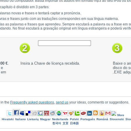
presso ou computador. Basta importar os áudios em formato mp3 ao seu iPod ou t
capítulo é dividido em 3 partes:
lavras novas e frases e tentará captar a pronúncia.
ras e frases junto com as traduções correspondes em sua língua materna.
odas as palavras e frases que aprendeu. Sempre escutará a palavra ou a frase em s
tudando. No final escutará a gravação original em língua estrangeira e poderá veri
,00 €
.
Insira a Chave de licença recebida.
Baixe o ar
 e
disco do s
s em
.EXE adqu
 in the
Frequently asked questions
,
send us
your ideas, comments or suggestions.
More
s
Hrvatski
Italiano
Lietuvių
Magyar
Nederlands
Polski
Português
Română
Slovenski
Slo
한국어
文言
日本語