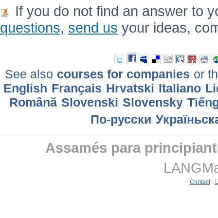
If you do not find an answer to y
questions
,
send us
your ideas, co
See also
courses for companies
or th
English
Français
Hrvatski
Italiano
Li
Română
Slovenski
Slovensky
Tiếng
По-русски
Україньск
Assamés para principiant
LANGMast
Contact
-
L