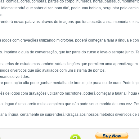
mas: comida, cores, compras, partes do corpo, números, horas, países, cumprimento
idioma: tendrá que saber dizer ‘bom dia’, pedir uma bebida, perguntar pelo caminh
to.
 aprenderá novas palavras através de imagens que fortalecerão a sua memória e tes
 de jogos com gravações utilizando microfone, poderá começar a falar a língua e 
. Imprima o guia de conversação, que faz parte do curso e leve-o sempre junto. 
materias de estudo mas também várias funções que permitem uma aprendizagem efi
ogos divertidos que são avaliados com um sistema de pontos.
nários divertidos.
ar pontuação alta pode ganhar medalha de bronze, de prata ou de ouro. Pode imp
ravés de jogos com gravações utilizando microfone, poderá começar a falar a língu
r a língua é uma tarefa muito complexa que não pode ser cumprida de uma vez. Pos
ar a língua, certamente se suprenderá! Graças aos nossos métodos divertidos de