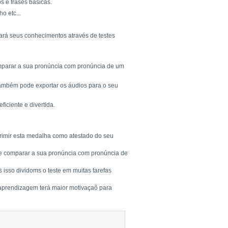
s e frases básicas.
o etc...
tará seus conhecimentos através de testes
comparar a sua pronúncia com pronúncia de um
Também pode exportar os áudios para o seu
ciente e divertida.
rimir esta medalha como atestado do seu
a e comparar a sua pronúncia com pronúncia de
 isso dividoms o teste em muitas tarefas
 aprendizagem terá maior motivaçaõ para