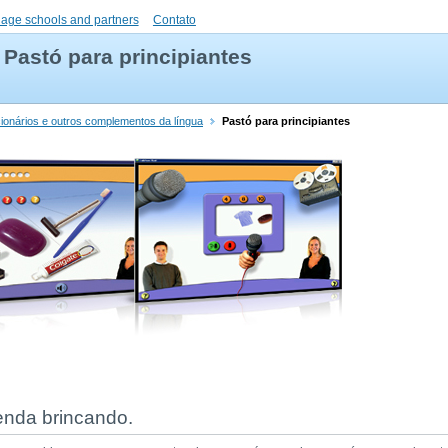
uage schools and partners
Contato
Pastó para principiantes
cionários e outros complementos da língua
Pastó para principiantes
renda brincando.