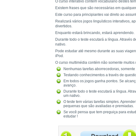
O curso interativo contém vocabulário destes te
Existem frases que são necessárias em qualquer 
Este curso para principiantes vai direto ao assun
Realizará vários jogos linguísticos interativos,
divertidos.
Enquanto estará brincando, estará aprendendo.
Durante todo o teste escutará a língua. Através
nativo.
Pode estudar até mesmo durante as suas viagens
iPod.
O curso multimédia contém não somente muitos 
Nenhumas tarefas aborrecedoras, somente j
Testando conhecimentos a través de questio
Em todos os jogos ganha pontos. Se alcanç
avanço.
Durante todo o teste escutará a língua. At
um nativo.
O teste tem várias tarefas simples. Aprende
pequenas que são avaliadas e premiadas.
Se você pensa que tem preguiça para estud
estudar !