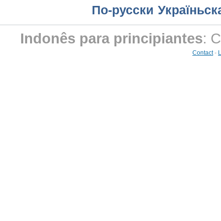
По-русски
Україньск
Indonês para principiantes
: 
Contact
-
L