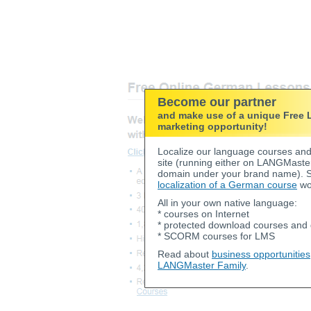
Become our partner
and make use of a unique Free
marketing opportunity!
Localize our language courses and 
site (running either on LANGMaste
domain under your brand name). 
localization of a German course
wo
All in your own native language:
* courses on Internet
* protected download courses and d
* SCORM courses for LMS
Read about
business opportunities
LANGMaster Family
.