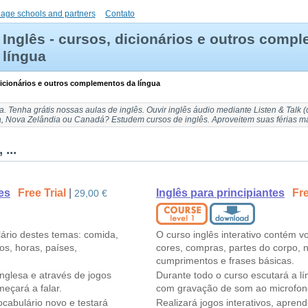
uage schools and partners
Contato
Inglês - cursos, dicionários e outros comp
língua
 dicionários e outros complementos da língua
sa
. Tenha grátis nossas
aulas de inglês
. Ouvir
inglês áudio
mediante Listen & Talk (
lia, Nova Zelândia ou Canadá
? Estudem cursos de inglês. Aproveitem suas férias m
...
es
Free Trial
|
Inglês para principiantes
Fre
29,00 €
lário destes temas: comida,
O curso inglês interativo contém v
os, horas, países,
cores, compras, partes do corpo, 
cumprimentos e frases básicas.
inglesa e através de jogos
Durante todo o curso escutará a lí
eçará a falar.
com gravação de som ao microfone
ocabulário novo e testará
Realizará jogos interativos, apren