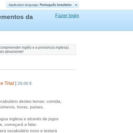
Application language:
Português brasileiro
Fazer login
lementos da
compreender inglês
e
a pronúncia inglesa
).
ais ativamente!
e Trial
|
29,00 €
ocabulário destes temas: comida,
números, horas, países,
ngua inglesa e através de jogos
, começará a falar.
derá vocabulário novo e testará