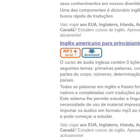
seus conhecimentos em nossos divertido
Uma das componentes é dicionário ingl
busca rápida de traduções.
Vais viajar
aos EUA, Inglaterra, Irlanda, A
Canadá
? Estudem cursos de inglês. Aprove
ativamente!
Inglês americano para principiant
O curso de áudio inglesa contém 0 liçõ
seguintes temas: primeiras palavras, co
partes do corpo, números, determinaçã
países.
Todas as palavras em inglês e frases fo
nativos e completadas com traduções pa
Este sistema lhe permite estudar a líng
necessidade de uso de material impres
importar os áudios em formato mp3 ao 
e pode começar a estudar.
Vais viajar
aos EUA, Inglaterra, Irlanda, A
Canadá
? Estudem cursos de inglês. Aprove
activamente!