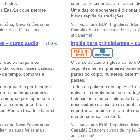
s testes.
seus conhecimentos em nossos dive
ês EasyLex que permite
Uma das componentes é dicionário
busca rápida de traduções.
ustrália, Nova Zelândia ou
Vais viajar
aos EUA, Inglaterra, Irla
item suas férias mais
Canadá
? Estudem cursos de inglês. 
ativamente!
es – curso audio
Inglês para principiantes – c
15,00 €
es, que abrangem os
O curso de áudio inglesa contém 0
mida, cores, frases básicas,
seguintes temas: primeiras palavra
o de tempo, compras e
partes do corpo, números, determ
países.
ram gravadas por falantes
Todas as palavras em inglês e fra
ra a sua língua materna.
nativos e completadas com traduç
ua em qualquer lugar, sem a
Este sistema lhe permite estudar a
so ou computador. Basta
necessidade de uso de material i
seu iPod ou tocador de mp3
importar os áudios em formato mp
e pode começar a estudar.
ustrália, Nova Zelândia ou
Vais viajar
aos EUA, Inglaterra, Irla
item as suas férias mais
Canadá
? Estudem cursos de inglês. 
activamente!