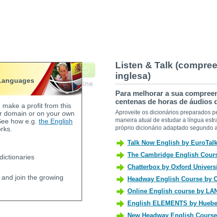
Listen & Talk (compree
inglesa)
 Languages
Para melhorar a sua compree
centenas de horas de áudios 
make a profit from this
Aproveite os dicionários preparados p
r domain or on your own
maneira atual de estudar a língua es
See how e.g.
the English
próprio dicionário adaptado segundo 
rks.
ictionaries
and join the growing