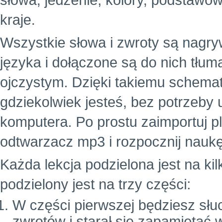
słowa, jedzenie, kolory, podstawowe
kraje.
Wszystkie słowa i zwroty są nagr
języka i dołączone są do nich tłu
ojczystym. Dzięki takiemu schema
gdziekolwiek jesteś, bez potrzeby
komputera. Po prostu zaimportuj p
odtwarzacz mp3 i rozpocznij naukę
Każda lekcja podzielona jest na ki
podzielony jest na trzy części:
W części pierwszej będziesz słuc
zwrotów i starał się zapamiętać