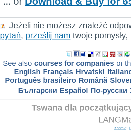
... or
Download & Buy for 65
Jeżeli nie możesz znaleźć odpo
pytań
,
prześlij nam
twoje pomysły, 
See also
courses for companies
or th
English
Français
Hrvatski
Italian
Português brasileiro
Română
Slove
Български
Еspañol
По-русски
Tswana dla początkujący
LANGMast
Kontakt
-
L