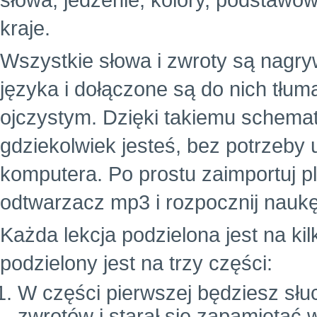
słowa, jedzenie, kolory, podstawowe
kraje.
Wszystkie słowa i zwroty są nagr
języka i dołączone są do nich tłu
ojczystym. Dzięki takiemu schema
gdziekolwiek jesteś, bez potrzeby
komputera. Po prostu zaimportuj p
odtwarzacz mp3 i rozpocznij naukę
Każda lekcja podzielona jest na ki
podzielony jest na trzy części:
W części pierwszej będziesz słuc
zwrotów i starał się zapamiętać