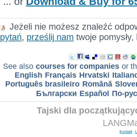
... or
Download & Buy for 65
Jeżeli nie możesz znaleźć odpo
pytań
,
prześlij nam
twoje pomysły, 
See also
courses for companies
or th
English
Français
Hrvatski
Italian
Português brasileiro
Română
Slove
Български
Еspañol
По-ру
Tajski dla początkujący
LANGMast
Kontakt
-
L