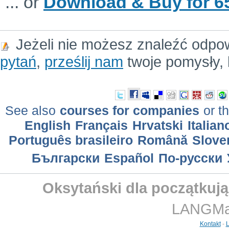
... or
Download & Buy for 65
Jeżeli nie możesz znaleźć odpo
pytań
,
prześlij nam
twoje pomysły, 
See also
courses for companies
or th
English
Français
Hrvatski
Italian
Português brasileiro
Română
Slove
Български
Еspañol
По-русски
Oksytański dla początkują
LANGMast
Kontakt
-
L