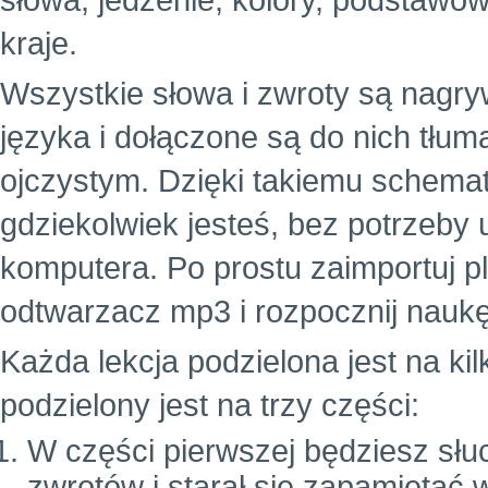
słowa, jedzenie, kolory, podstawowe
kraje.
Wszystkie słowa i zwroty są nagr
języka i dołączone są do nich tłu
ojczystym. Dzięki takiemu schema
gdziekolwiek jesteś, bez potrzeby
komputera. Po prostu zaimportuj p
odtwarzacz mp3 i rozpocznij naukę
Każda lekcja podzielona jest na ki
podzielony jest na trzy części:
W części pierwszej będziesz słuc
zwrotów i starał się zapamiętać