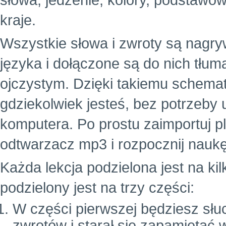
słowa, jedzenie, kolory, podstawowe
kraje.
Wszystkie słowa i zwroty są nagr
języka i dołączone są do nich tłu
ojczystym. Dzięki takiemu schema
gdziekolwiek jesteś, bez potrzeby
komputera. Po prostu zaimportuj p
odtwarzacz mp3 i rozpocznij naukę
Każda lekcja podzielona jest na ki
podzielony jest na trzy części:
W części pierwszej będziesz słuc
zwrotów i starał się zapamiętać