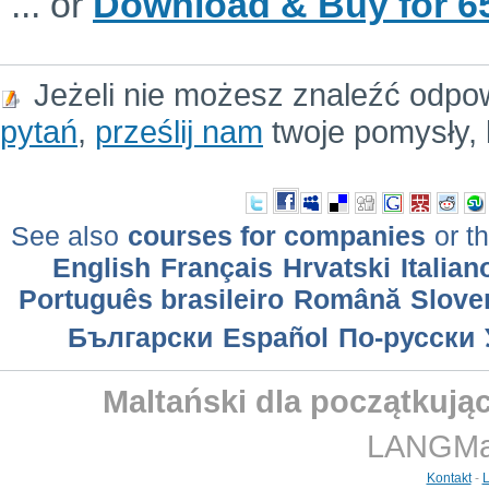
... or
Download & Buy for 65
Jeżeli nie możesz znaleźć odpo
pytań
,
prześlij nam
twoje pomysły, 
See also
courses for companies
or th
English
Français
Hrvatski
Italian
Português brasileiro
Română
Slove
Български
Еspañol
По-русски
Maltański dla początkując
LANGMast
Kontakt
-
L